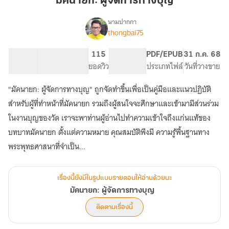
มัคนายก: ผู้จัดการทางบุญ
ทาง
บุญ
นามปากกา
thongbai75
เรื่อง
มัคนายก:
ผู้
8.02K
33
115
PG ทั่วไป
PDF/EPUB
31 ก.ค. 68
จัดการ
จำนวนคำ
จำนวนหน้า (A5)
ยอดวิว
ระดับเนื้อหา
ประเภทไฟล์
วันที่วางขาย
ทาง
บุญ
"มัคนายก: ผู้จัดการทางบุญ" ถูกจัดทำขึ้นเพื่อเป็นคู่มือและแนวปฏิบัติ
สำหรับผู้ที่ทำหน้าที่มัคนายก รวมถึงผู้สนใจจะศึกษาและเข้ามามีส่วนร่วม
ในงานบุญของวัด เราจะพาท่านผู้อ่านไปทำความเข้าใจถึงแก่นแท้ของ
บทบาทมัคนายก ตั้งแต่ความหมาย คุณสมบัติพึงมี ความรู้พื้นฐานทาง
พระพุทธศาสนาที่จำเป็น...
เรื่องนี้ยังมีในรูปแบบรายตอนให้อ่านด้วยนะ
มัคนายก: ผู้จัดการทางบุญ
ติดตามเรื่องนี้