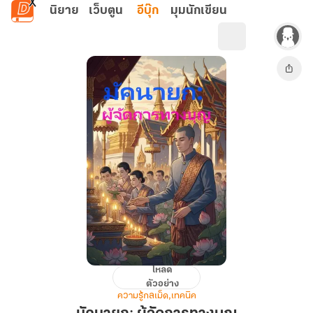
ข้ามไปยังเนื้อหาหลัก
นิยาย
เว็บตูน
อีบุ๊ก
มุมนักเขียน
โหลด
มัคนายก:
ตัวอย่าง
ผู้
ความรู้กลเม็ด,เทคนิค
จัดการ