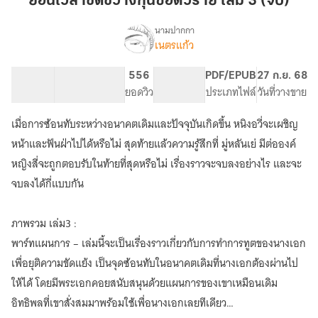
ย้อนเวลาขัดขวางกุนซือตัวร้าย เล่ม 3 (จบ)
ขวาง
กุนซือ
นามปากกา
เนตรแก้ว
เรื่อง
ตัว
ย้อน
ร้าย
เวลา
108.77K
392
556
PG ทั่วไป
PDF/EPUB
27 ก.ย. 68
เล่ม
ขัด
จำนวนคำ
จำนวนหน้า (A5)
ยอดวิว
ระดับเนื้อหา
ประเภทไฟล์
วันที่วางขาย
3
ขวาง
กุนซือ
(จบ)
เมื่อการซ้อนทับระหว่างอนาคตเดิมและปัจจุบันเกิดขึ้น หนิงอวี่จะเผชิญ
ตัว
ร้าย
หน้าและฟันฝ่าไปได้หรือไม่ สุดท้ายแล้วความรู้สึกที่ มู่หลันเย่ มีต่อองค์
หญิงสี่จะถูกตอบรับในท้ายที่สุดหรือไม่ เรื่องราวจะจบลงอย่างไร และจะ
จบลงได้กี่แบบกัน
ภาพรวม เล่ม3 :
พาร์ทแผนการ – เล่มนี้จะเป็นเรื่องราวเกี่ยวกับการทำการทูตของนางเอก
เพื่อยุติความขัดแย้ง เป็นจุดซ้อนทับในอนาคตเดิมที่นางเอกต้องผ่านไป
ให้ได้ โดยมีพระเอกคอยสนับสนุนด้วยแผนการของเขาเหมือนเดิม
อิทธิพลที่เขาสั่งสมมาพร้อมใช้เพื่อนางเอกเลยทีเดียว