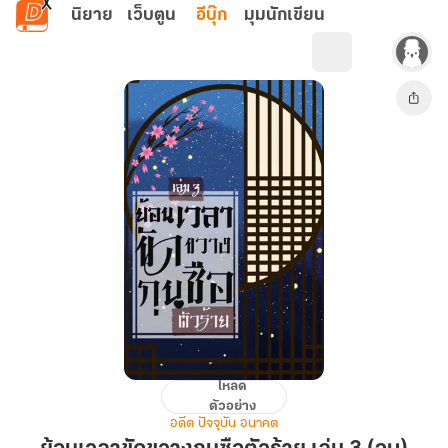
ข้ามไปยังเนื้อหาหลัก
นิยาย
เว็บตูน
อีบุ๊ก
มุมนักเขียน
โหลด
ย้อน
ตัวอย่าง
เวลา
อดีต ปัจจุบัน อนาคต
ขัด