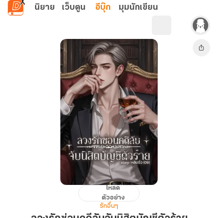
ข้ามไปยังเนื้อหาหลัก
นิยาย
เว็บตูน
อีบุ๊ก
มุมนักเขียน
โหลด
ลวง
ตัวอย่าง
รัก
รักอื่นๆ
ซ่อน