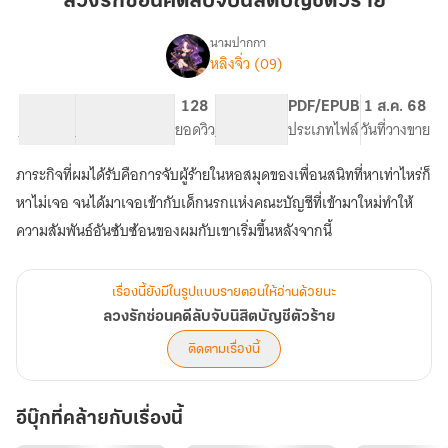
ลวงรักซ่อนคดีลับจับนิสิตบัญชีตัวร้าย
คดี
ลับ
นามปากกา
หลิงจิ่ว (09)
เรื่อง
จับ
ลวง
นิสิต
รัก
13.59K
77
128
PG ทั่วไป
PDF/EPUB
1 ส.ค. 68
บัญชี
ซ่อน
จำนวนคำ
จำนวนหน้า (A5)
ยอดวิว
ระดับเนื้อหา
ประเภทไฟล์
วันที่วางขาย
ตัว
คดี
ลับ
ร้าย
ภาระกิจที่ผมได้รับคือการจับผู้ร้ายในหอสมุดของเพื่อนสนิทที่หาเท่าไหร่ก็
จับ
นิสิต
หาไม่เจอ จนได้มาเจอเข้ากับเด็กนรกแห่งคณะบัญชีที่เข้ามาใหม่ทำให้
บัญชี
ความสัมพันธ์อันซับซ้อนของผมกับเขาเริ่มขึ้นหลังจากนี้
ตัว
ร้าย
เรื่องนี้ยังมีในรูปแบบรายตอนให้อ่านด้วยนะ
ลวงรักซ่อนคดีลับจับนิสิตบัญชีตัวร้าย
ติดตามเรื่องนี้
อีบุ๊กที่คล้ายกับเรื่องนี้