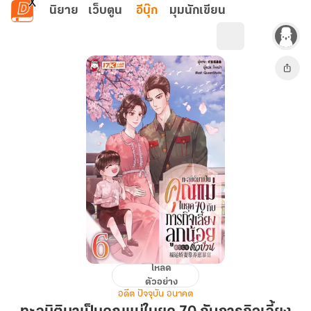
ข้ามไปยังเนื้อหาหลัก
นิยาย
เว็บตูน
อีบุ๊ก
มุมนักเขียน
โหลด
ทะลุ
ตัวอย่าง
มิติ
อดีต ปัจจุบัน อนาคต
มา