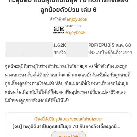
ทะลุมิติมาเป็นคุณแม่ในยุค 70 กับภารกิจเลี้ยง
เป็น
ลูกน้อยตัวป่วน เล่ม 6
คุณ
EnjoyBook
สำนักพิมพ์
แม่
นามปากกา
ใน
[จบ]
เรื่อง
enjoybook
ยุค
ทะลุ
มิติ
70
32.5K
224
1.62K
PG ทั่วไป
PDF/EPUB
5 ส.ค. 68
มา
กับ
จำนวนคำ
จำนวนหน้า (A5)
ยอดวิว
ระดับเนื้อหา
ประเภทไฟล์
วันที่วางขาย
เป็น
ภารกิจ
คุณ
เลี้ยง
แม่
ซูหลีทะลุมิติมาอยู่ในร่างตัวประกอบในนิยายยุค 70 ที่กำลังท้องและถูก
ลูก
ใน
นางเอกของเรื่องใส่ร้ายว่านอกใจสามี แถมเธอยังต้องรับมือกับลูกชายที่
ยุค
น้อย
ถูกเลี้ยงดูอย่างตามใจจนเสียนิสัย กับแม่สามีที่ยังคงหาเรื่องเธอไม่หยุด
70
ตัว
กับ
หย่อน ในเมื่อกลับไปไม่ได้ก็ต้องฝ่าฟันอุปสรรค เปลี่ยนแปลงชีวิตและ
ป่วน
ภารกิจ
นิสัยของลูกชายตัวแสบให้ดีขึ้นให้ได้!
เล่ม
เลี้ยง
6
ลูก
น้อย
ตัว
เรื่องนี้ยังมีในรูปแบบรายตอนให้อ่านด้วยนะ
ป่วน
[จบ] ทะลุมิติมาเป็นคุณแม่ในยุค 70 กับภารกิจเลี้ยงลูกน้อยตัวป่วน
ติดตามเรื่องนี้