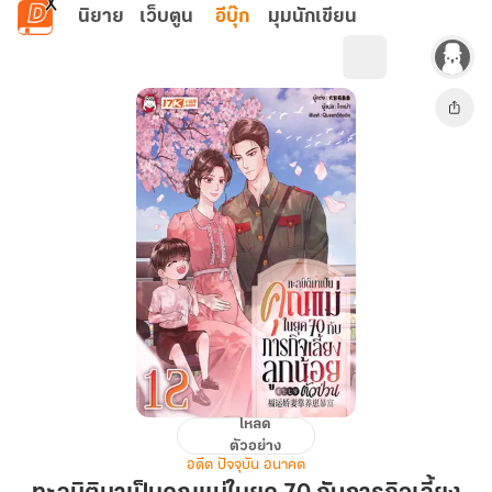
ข้ามไปยังเนื้อหาหลัก
นิยาย
เว็บตูน
อีบุ๊ก
มุมนักเขียน
โหลด
ทะลุ
ตัวอย่าง
มิติ
อดีต ปัจจุบัน อนาคต
มา