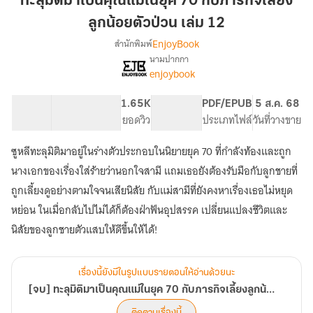
ทะลุมิติมาเป็นคุณแม่ในยุค 70 กับภารกิจเลี้ยง
เป็น
ลูกน้อยตัวป่วน เล่ม 12
คุณ
EnjoyBook
สำนักพิมพ์
แม่
นามปากกา
ใน
[จบ]
เรื่อง
enjoybook
ยุค
ทะลุ
มิติ
70
34.08K
242
1.65K
PG ทั่วไป
PDF/EPUB
5 ส.ค. 68
มา
กับ
จำนวนคำ
จำนวนหน้า (A5)
ยอดวิว
ระดับเนื้อหา
ประเภทไฟล์
วันที่วางขาย
เป็น
ภารกิจ
คุณ
เลี้ยง
แม่
ซูหลีทะลุมิติมาอยู่ในร่างตัวประกอบในนิยายยุค 70 ที่กำลังท้องและถูก
ลูก
ใน
นางเอกของเรื่องใส่ร้ายว่านอกใจสามี แถมเธอยังต้องรับมือกับลูกชายที่
ยุค
น้อย
ถูกเลี้ยงดูอย่างตามใจจนเสียนิสัย กับแม่สามีที่ยังคงหาเรื่องเธอไม่หยุด
70
ตัว
กับ
หย่อน ในเมื่อกลับไปไม่ได้ก็ต้องฝ่าฟันอุปสรรค เปลี่ยนแปลงชีวิตและ
ป่วน
ภารกิจ
นิสัยของลูกชายตัวแสบให้ดีขึ้นให้ได้!
เล่ม
เลี้ยง
12
ลูก
น้อย
ตัว
เรื่องนี้ยังมีในรูปแบบรายตอนให้อ่านด้วยนะ
ป่วน
[จบ] ทะลุมิติมาเป็นคุณแม่ในยุค 70 กับภารกิจเลี้ยงลูกน้อยตัวป่วน
ติดตามเรื่องนี้