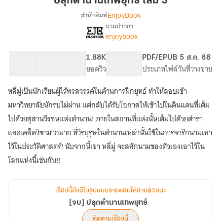
ปลุกตำนานเทพยุทธ์ เล่ม 3
ยุทธ์
EnjoyBook
สำนักพิมพ์
เล่ม
นามปากกา
[จบ]
เรื่อง
3
enjoybook
ปลุก
ตำนาน
84.09K
847
1.88K
PG ทั่วไป
PDF/EPUB
5 ส.ค. 68
เทพ
จำนวนคำ
จำนวนหน้า (A5)
ยอดวิว
ระดับเนื้อหา
ประเภทไฟล์
วันที่วางขาย
ยุทธ์
หลี่มู่เป็นนักเรียนผู้ไร้พรสวรรค์ในด้านการฝึกยุทธ์ ทำให้สอบเข้า
มหาวิทยาลัยนักรบไม่ผ่าน แต่กลับได้รับโอกาสให้เข้าไปในดินแดนที่เต็ม
ไปด้วยสุสานวีรชนแห่งตำนาน! ภายในสถานที่แห่งนั้นเต็มไปด้วยตำรา
และเคล็ดวิชามากมาย ที่วีรบุรุษในตำนานเหล่านั้นใช้ในการจารึกนามเอา
ไว้ในประวัติศาสตร์! นับจากนี้เขา หลี่มู่ จะสลักนามของตัวเองเอาไว้ใน
โลกแห่งนี้เช่นกัน!!
เรื่องนี้ยังมีในรูปแบบรายตอนให้อ่านด้วยนะ
[จบ] ปลุกตำนานเทพยุทธ์
ติดตามเรื่องนี้