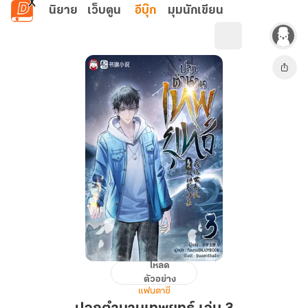
ข้ามไปยังเนื้อหาหลัก
นิยาย
เว็บตูน
อีบุ๊ก
มุมนักเขียน
โหลด
ปลุก
ตัวอย่าง
ตำนาน
แฟนตาซี
เทพ