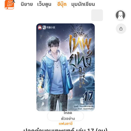
ข้ามไปยังเนื้อหาหลัก
นิยาย
เว็บตูน
อีบุ๊ก
มุมนักเขียน
โหลด
ปลุก
ตัวอย่าง
ตำนาน
แฟนตาซี
เทพ