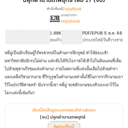
ปลุกตำนานเทพยุทธ์ เล่ม 17 (จบ)
ยุทธ์
EnjoyBook
สำนักพิมพ์
เล่ม
นามปากกา
[จบ]
เรื่อง
17
enjoybook
ปลุก
(จบ)
ตำนาน
81.17K
800
1.88K
PG ทั่วไป
PDF/EPUB
5 ส.ค. 68
เทพ
จำนวนคำ
จำนวนหน้า (A5)
ยอดวิว
ระดับเนื้อหา
ประเภทไฟล์
วันที่วางขาย
ยุทธ์
หลี่มู่เป็นนักเรียนผู้ไร้พรสวรรค์ในด้านการฝึกยุทธ์ ทำให้สอบเข้า
มหาวิทยาลัยนักรบไม่ผ่าน แต่กลับได้รับโอกาสให้เข้าไปในดินแดนที่เต็ม
ไปด้วยสุสานวีรชนแห่งตำนาน! ภายในสถานที่แห่งนั้นเต็มไปด้วยตำรา
และเคล็ดวิชามากมาย ที่วีรบุรุษในตำนานเหล่านั้นใช้ในการจารึกนามเอา
ไว้ในประวัติศาสตร์! นับจากนี้เขา หลี่มู่ จะสลักนามของตัวเองเอาไว้ใน
โลกแห่งนี้เช่นกัน!!
เรื่องนี้ยังมีในรูปแบบรายตอนให้อ่านด้วยนะ
[จบ] ปลุกตำนานเทพยุทธ์
ติดตามเรื่องนี้