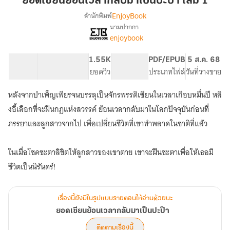
ยอดเซียนย้อนเวลากลับมาเป็นปะป๊า เล่ม 1
เวลา
EnjoyBook
สำนักพิมพ์
กลับ
นามปากกา
เรื่อง
มา
enjoybook
ยอด
เป็น
เซียน
ปะ
ย้อน
104.2K
691
1.55K
PG ทั่วไป
PDF/EPUB
5 ส.ค. 68
ป๊า
เวลา
จำนวนคำ
จำนวนหน้า (A5)
ยอดวิว
ระดับเนื้อหา
ประเภทไฟล์
วันที่วางขาย
กลับ
เล่ม
มา
หลังจากบำเพ็ญเพียรจนบรรลุเป็นจักรพรรดิเซียนในเวลาเกือบหมื่นปี หลิ
1
เป็น
งอี้เลือกที่จะฝืนกฎแห่งสวรรค์ ย้อนเวลากลับมาในโลกปัจจุบันก่อนที่
ปะ
ป๊า
ภรรยาและลูกสาวจากไป เพื่อเปลี่ยนชีวิตที่เขาทำพลาดในชาติที่แล้ว
ในเมื่อโชคชะตาลิขิตให้ลูกสาวของเขาตาย เขาจะฝืนชะตาเพื่อให้เธอมี
ชีวิตเป็นนิรันดร์!
เรื่องนี้ยังมีในรูปแบบรายตอนให้อ่านด้วยนะ
ยอดเซียนย้อนเวลากลับมาเป็นปะป๊า
ติดตามเรื่องนี้