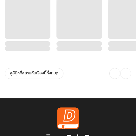
ดูอีบุ๊กที่คล้ายกับเรื่องนี้ทั้งหมด