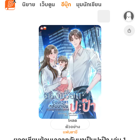
ข้ามไปยังเนื้อหาหลัก
นิยาย
เว็บตูน
อีบุ๊ก
มุมนักเขียน
โหลด
ยอด
ตัวอย่าง
เซียน
แฟนตาซี
ย้อน