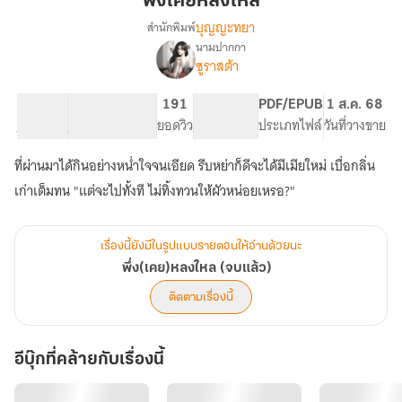
พึ่งเคยหลงใหล
บุญญะทยา
สำนักพิมพ์
นามปากกา
เรื่อง
ซูราสต้า
พึ่ง(เคย)หลงใหล
(จบ
แล้ว)
48.45K
342
191
PG ทั่วไป
PDF/EPUB
1 ส.ค. 68
จำนวนคำ
จำนวนหน้า (A5)
ยอดวิว
ระดับเนื้อหา
ประเภทไฟล์
วันที่วางขาย
ที่ผ่านมาได้กินอย่างหน่ำใจจนเอียด รีบหย่าก็ดีจะได้มีเมียใหม่ เบื่อกลิ่น
เก่าเต็มทน "แต่จะไปทั้งที ไม่ทิ้งทวนให้ผัวหน่อยเหรอ?"
เรื่องนี้ยังมีในรูปแบบรายตอนให้อ่านด้วยนะ
พึ่ง(เคย)หลงใหล (จบแล้ว)
ติดตามเรื่องนี้
อีบุ๊กที่คล้ายกับเรื่องนี้