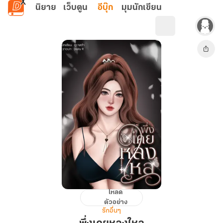
ข้ามไปยังเนื้อหาหลัก
นิยาย
เว็บตูน
อีบุ๊ก
มุมนักเขียน
โหลด
พึ่ง
ตัวอย่าง
เคย
รักอื่นๆ
หลงใหล