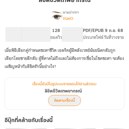
ลิขิตชีวิตเทพยากรณ์
ยา
กรณ์
นามปากกา
InaeO
เรื่อง
ลิขิต
ชีวิต
79.06K
156
128
PG ทั่วไป
PDF/EPUB
9 ก.ย. 68
เทพ
จำนวนคำ
จำนวนหน้า (A5)
ยอดวิว
ระดับเนื้อหา
ประเภทไฟล์
วันที่วางขาย
ยา
กรณ์
เมื่อพิธีเลือกคู่กำหนดชะตาชีวิต เอลริคผู้มีพลังเวทย์น้อยนิดกลับถูก
เลือกโดยชายลึกลับ ผู้ที่คาดไม่ถึงและไม่ต้องการเชื่อในโชคชะตา จะต้อง
เผชิญหน้ากับลิขิตรักนี้อย่างไร?
เรื่องนี้ยังมีในรูปแบบรายตอนให้อ่านด้วยนะ
ลิขิตชีวิตเทพยากรณ์
ติดตามเรื่องนี้
อีบุ๊กที่คล้ายกับเรื่องนี้