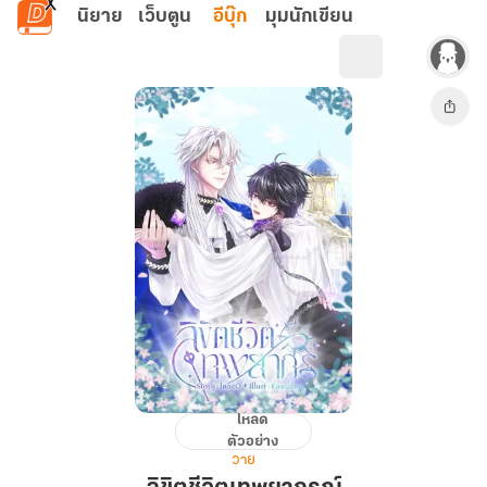
ข้ามไปยังเนื้อหาหลัก
นิยาย
เว็บตูน
อีบุ๊ก
มุมนักเขียน
โหลด
ลิขิต
ตัวอย่าง
ชีวิต
วาย
เทพ