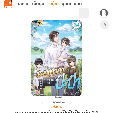
ข้ามไปยังเนื้อหาหลัก
นิยาย
เว็บตูน
อีบุ๊ก
มุมนักเขียน
โหลด
หมอ
ตัวอย่าง
เทวดา
แฟนตาซี
ขอก