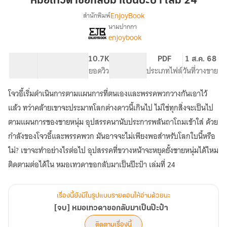
หมอเทวดาขอกลับมาเป็นป๊ะป๋า เล่ม 24
ลับ
EnjoyBook
สำนักพิมพ์
มา
นามปากกา
[จบ]
เรื่อง
เป็น
enjoybook
หมอ
ป๊ะป๋า
เทวดา
เล่ม
92.03K
679
10.7K
PG ทั่วไป
PDF
1 ส.ค. 68
ขอก
24
จำนวนคำ
จำนวนหน้า (A5)
ยอดวิว
ระดับเนื้อหา
ประเภทไฟล์
วันที่วางขาย
ลับ
มา
เป็น
โจวอี้เริ่มดำเนินการตามแผนการที่ตนเองและพรรคพวกวางกันเอาไว้
ป๊ะป๋า
แล้ว ทว่าคล้ายเขาจะประมาทโลกต่างดาวนี้เกินไป ไม่ใช่ทุกสิ่งจะเป็นไป
ตามแผนการชองชายหนุ่ม อุปสรรคนานับประการพลันถาโถมเข้าใส่ ด้วย
กำลังของโจวอี้และพรรคพวก มันอาจจะไม่เพียงพอสำหรับโลกใบนี้หรือ
ไม่? เขาจะทำอย่างไรต่อไป อุปสรรคที่ขวางหน้าจะหยุดยั้งชายหนุ่มได้ไหม
ติดตามต่อได้ใน หมอเทวดาขอกลับมาเป็นป๊ะป๋า เล่มที่ 24
เรื่องนี้ยังมีในรูปแบบรายตอนให้อ่านด้วยนะ
[จบ] หมอเทวดาขอกลับมาเป็นป๊ะป๋า
ติดตามเรื่องนี้