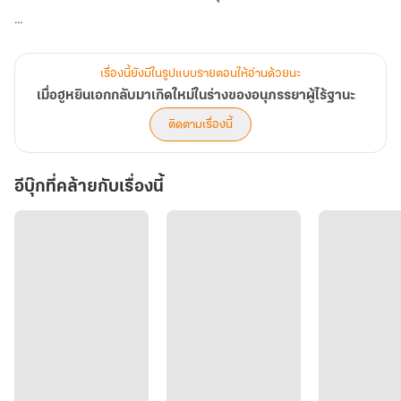
❄️ เมื่อลืมตาอีกครั้ง... นางกลับมาในร่างของ “ฉู่ว่านอี้” อนุภรรยาผู้ไร้ตัว
ตนในจวนเดียวกัน
เรื่องนี้ยังมีในรูปแบบรายตอนให้อ่านด้วยนะ
บุตรีของเสนาบดีผู้สูงศักดิ์ ที่แม้จะมีสายเลือดสูงส่ง แต่กลับถูกรังเกียจ
เมื่อฮูหยินเอกกลับมาเกิดใหม่ในร่างของอนุภรรยาผู้ไร้ฐานะ
รังแก และลืมเลือน
ติดตามเรื่องนี้
และที่สำคัญ... ร่างนี้คือสตรีที่สามีของนางเป็น “ผู้เลือกเข้ามาเอง!”
อีบุ๊กที่คล้ายกับเรื่องนี้
? ครานี้… เสิ่นอี้เอินจะไม่ใช่ภรรยาผู้ยอมอดทน
แต่จะเป็น “อนุผู้กุมกระดาน”
จะเปิดโปงทุกแผนร้ายของเหล่าสตรีในจวน
จะทวงคืนทุกหยาดน้ำตาที่หลั่งริน... ด้วยเลือดของคนทรยศ!
? แม้ต้องมองชายที่รักร้องไห้กอดศพตนเอง
แม้ต้องยืนอยู่ในร่างของหญิงอื่นที่เขาไม่เคยแม้แต่จะแลมอง
นางจะกลับไปยืน “ข้างกายเขา” อีกครั้ง ด้วยตัวตนใหม่ที่แข็งแกร่งกว่า