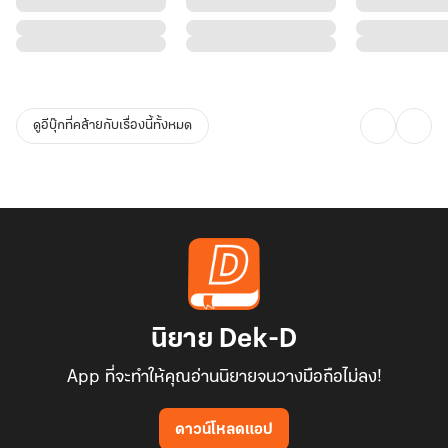
เดิม!
ดูอีบุ๊กที่คล้ายกับเรื่องนี้ทั้งหมด
...เมื่อถึงวันนั้น...
ศัตรูทุกคนจะคุกเข่า
บุรุษที่เคยรักจะไม่มีวันกล้าปล่อยมือ
และตำแหน่ง ‘ฮูหยินเอก’ จะไม่มีใครแย่งมันไปจากนางได้อีก!
นิยาย Dek-D
App ที่จะทำให้คุณอ่านนิยายจนวางมือถือไม่ลง!
ดาวน์โหลดแอป