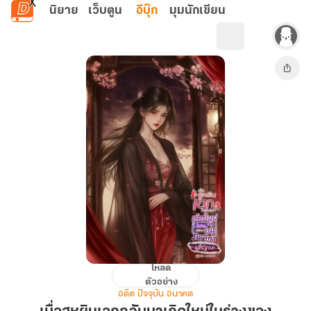
ข้ามไปยังเนื้อหาหลัก
นิยาย
เว็บตูน
อีบุ๊ก
มุมนักเขียน
โหลด
เมื่อ
ตัวอย่าง
ฮู
อดีต ปัจจุบัน อนาคต
หยิน