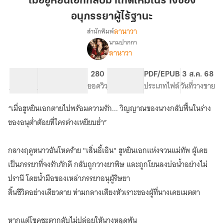
เมื่อฮูหยินเอกกลับมาเกิดใหม่ในร่างของ
เอก
อนุภรรยาผู้ไร้ฐานะ
กลับ
ลานาวา
สำนักพิมพ์
มา
นามปากกา
เกิด
เรื่อง
ลานาวา
เมื่อ
ใหม่
ฮู
ใน
หยิน
55.98K
254
280
PG ทั่วไป
PDF/EPUB
3 ส.ค. 68
ร่าง
เอก
จำนวนคำ
จำนวนหน้า (A5)
ยอดวิว
ระดับเนื้อหา
ประเภทไฟล์
วันที่วางขาย
ของ
กลับ
อนุภรรยา
มา
“เมื่อฮูหยินเอกตายไปพร้อมความรัก... วิญญาณของนางกลับฟื้นในร่าง
เกิด
ผู้
ของอนุต่ำต้อยที่ใครต่างเหยียบย่ำ”
ใหม่
ไร้
ใน
ฐานะ
ร่าง
กลางฤดูหนาวอันโหดร้าย "เสิ่นอี้เอิน" ฮูหยินเอกแห่งจวนแม่ทัพ ผู้เคย
ของ
เป็นภรรยาที่จงรักภักดี กลับถูกวางยาพิษ และถูกโยนลงบ่อน้ำอย่างไม่
อนุภรรยา
ผู้
ปรานี โดยน้ำมือของเหล่าภรรยาอนุผู้ริษยา
ไร้
สิ้นชีวิตอย่างเดียวดาย ท่ามกลางเสียงหัวเราะของผู้ที่นางเคยเมตตา
ฐานะ
หากแต่โชคชะตากลับไม่ปล่อยให้นางหลุดพ้น