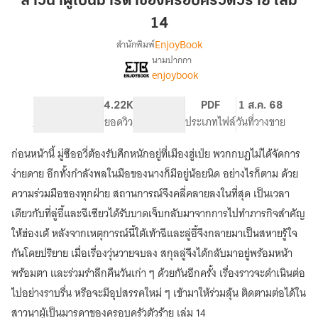
สาวนาผู้เป็นมารดาของครอบครัวตัวร้าย เล่ม
เป็น
14
มารดา
EnjoyBook
สำนักพิมพ์
ของ
นามปากกา
ครอบครัว
[จบ]
เรื่อง
enjoybook
ตัว
สาว
นา
ร้าย
642
4.22K
PG ทั่วไป
PDF
1 ส.ค. 68
ผู้
เล่ม
จำนวนหน้า (A5)
ยอดวิว
ระดับเนื้อหา
ประเภทไฟล์
วันที่วางขาย
เป็น
14
มารดา
ของ
ก่อนหน้านี้ มู่ซืออวี่ต้องรับศึกหนักอยู่ที่เมืองฮู่เป่ย พวกกบฏไม่ได้จัดการ
ครอบครัว
ง่ายดาย อีกทั้งกำลังพลในมือของนางก็มีอยู่น้อยนิด อย่างไรก็ตาม ด้วย
ตัว
ความร่วมมือของทุกฝ่าย สถานการณ์จึงคลี่คลายลงในที่สุด เป็นเวลา
ร้าย
เดียวกับที่ลู่อี้และฉีเซียวได้รับบาดเจ็บกลับมาจากการไปทำภารกิจสำคัญ
ให้ฮ่องเต้ หลังจากเหตุการณ์นี้ใต้เท้าฉีและลู่อี้จึงกลายมาเป็นสหายรู้ใจ
กันโดยปริยาย เมื่อเรื่องวุ่นวายจบลง สกุลลู่จึงได้กลับมาอยู่พร้อมหน้า
พร้อมตา และร่วมรำลึกคืนวันเก่า ๆ ด้วยกันอีกครั้ง เรื่องราวจะดำเนินต่อ
ไปอย่างราบรื่น หรือจะมีอุปสรรคใหม่ ๆ เข้ามาให้ร่วมลุ้น ติดตามต่อได้ใน
สาวนาผู้เป็นมารดาของครอบครัวตัวร้าย เล่ม 14