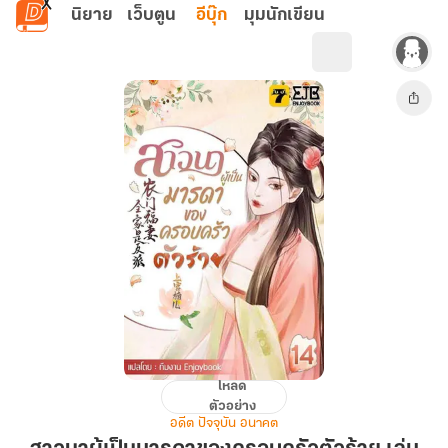
ข้ามไปยังเนื้อหาหลัก
นิยาย
เว็บตูน
อีบุ๊ก
มุมนักเขียน
โหลด
สาว
ตัวอย่าง
นา
อดีต ปัจจุบัน อนาคต
ผู้