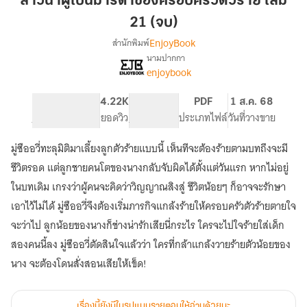
สาวนาผู้เป็นมารดาของครอบครัวตัวร้าย เล่ม
เป็น
21 (จบ)
มารดา
EnjoyBook
สำนักพิมพ์
ของ
นามปากกา
ครอบครัว
[จบ]
เรื่อง
enjoybook
ตัว
สาว
นา
ร้าย
445
4.22K
PG ทั่วไป
PDF
1 ส.ค. 68
ผู้
เล่ม
จำนวนหน้า (A5)
ยอดวิว
ระดับเนื้อหา
ประเภทไฟล์
วันที่วางขาย
เป็น
21
มารดา
(จบ)
ของ
มู่ซืออวี่ทะลุมิติมาเลี้ยงลูกตัวร้ายแบบนี้ เห็นทีจะต้องร้ายตามบทถึงจะมี
ครอบครัว
ชีวิตรอด แต่ลูกชายคนโตของนางกลับจับผิดได้ตั้งแต่วันแรก หากไม่อยู่
ตัว
ในบทเดิม เกรงว่าผู้คนจะคิดว่าวิญญาณสิงสู่ ชีวิตน้อยๆ ก็อาจจะรักษา
ร้าย
เอาไว้ไม่ได้ มู่ซืออวี่จึงต้องเริ่มภารกิจแกล้งร้ายให้ครอบครัวตัวร้ายตายใจ
จะว่าไป ลูกน้อยของนางก็ช่างน่ารักเสียนี่กระไร ใครจะไปใจร้ายใส่เด็ก
สองคนนี้ลง มู่ซืออวี่ตัดสินใจแล้วว่า ใครที่กล้าแกล้งวายร้ายตัวน้อยของ
นาง จะต้องโดนสั่งสอนเสียให้เข็ด!
เรื่องนี้ยังมีในรูปแบบรายตอนให้อ่านด้วยนะ