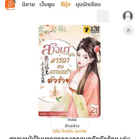
ข้ามไปยังเนื้อหาหลัก
นิยาย
เว็บตูน
อีบุ๊ก
มุมนักเขียน
โหลด
สาว
ตัวอย่าง
นา
อดีต ปัจจุบัน อนาคต
ผู้