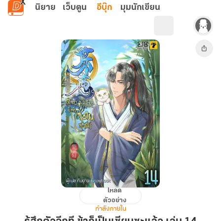
ข้ามไปยังเนื้อหาหลัก
นิยาย
เว็บตูน
อีบุ๊ก
มุมนักเขียน
โหลด
รู้สึก
ตัวอย่าง
ตัว
กำลังภายใน
อีก