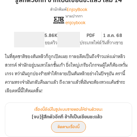
รู้สึกตัวอีกที ข้าก็เป็นเซียนซะแล้ว เล่ม 14
ที
EnjoyBook
สำนักพิมพ์
ข้า
นามปากกา
[จบ]รู้สึก
เรื่อง
ก็
enjoybook
ตัว
เป็น
อีก
เซียน
899
5.86K
PG ทั่วไป
PDF
1 ส.ค. 68
ที
ซะ
จำนวนหน้า (A5)
ยอดวิว
ระดับเนื้อหา
ประเภทไฟล์
วันที่วางขาย
ข้า
แล้ว
ก็
เป็น
ในที่สุดชาติของต้นหลิวก็ถูกเปิดเผย กาลอดีตเป็นถึงจ้าวแห่งเผ่าหลิว
เล่ม
เซียน
14
สวรรค์ พำนักอยู่บนเทวโลกชั้นเก้า ยิ่งใหญ่เกรียงไกรจนผู้ใดก็ต้องหวั่น
ซะ
เกรง ทว่ามันถูกปองร้ายทำให้กลายเป็นต้นหลิวอย่างในปัจจุบัน ครานี้
แล้ว
ความทรงจำมันกลับคืนมาแล้ว ถึงเวลาแล้วที่มันจะต้องทวงแค้นชำระ
เลือดหนี้นี้ให้หมดสิ้น!
เรื่องนี้ยังมีในรูปแบบรายตอนให้อ่านด้วยนะ
[จบ]รู้สึกตัวอีกที ข้าก็เป็นเซียนซะแล้ว
ติดตามเรื่องนี้