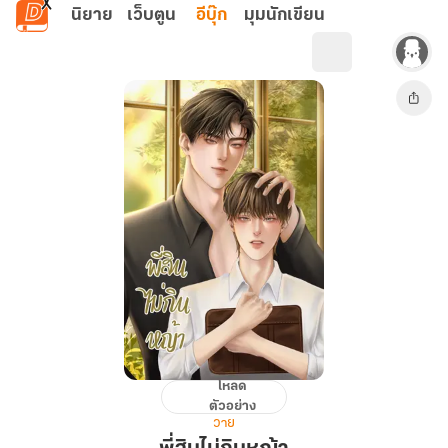
ข้ามไปยังเนื้อหาหลัก
นิยาย
เว็บตูน
อีบุ๊ก
มุมนักเขียน
โหลด
พี่
ตัวอย่าง
สิน
วาย
ไม่