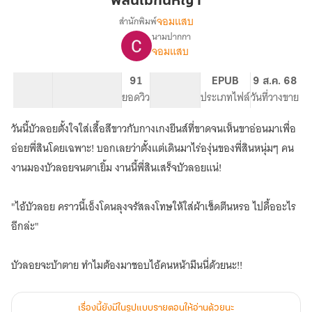
พี่สินไม่กินหญ้า
กิน
จอมแสบ
สำนักพิมพ์
หญ้า
นามปากกา
เรื่อง
จอมแสบ
พี่
สิน
ไม่
50.4K
131
91
PG ทั่วไป
EPUB
9 ส.ค. 68
กิน
จำนวนคำ
จำนวนหน้า (A5)
ยอดวิว
ระดับเนื้อหา
ประเภทไฟล์
วันที่วางขาย
หญ้า
วันนี้บัวลอยตั้งใจใส่เสื้อสีขาวกับกางเกงยีนส์ที่ขาดจนเห็นขาอ่อนมาเพื่อ
อ่อยพี่สินโดยเฉพาะ! บอกเลยว่าตั้งแต่เดินมาไร่องุ่นของพี่สินหนุ่มๆ คน
งานมองบัวลอยจนตาเยิ้ม งานนี้พี่สินเสร็จบัวลอยแน่!
"ไอ้บัวลอย คราวนี้เอ็งโดนลุงจรัสลงโทษให้ใส่ผ้าเช็ดตีนหรอ ไปดื้ออะไร
อีกล่ะ"
เรื่องนี้ยังมีในรูปแบบรายตอนให้อ่านด้วยนะ