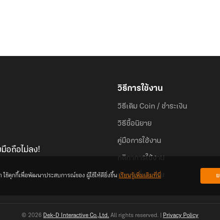
วิธีการใช้งาน
วิธีเติม Coin / ชำระเงิน
วิธีซื้อนิยาย
คู่มือการใช้งาน
มือถือไม่ลง!
กติกาการใช้งาน
้คุกกี้เพื่อพัฒนาประสบการณ์ของ ผู้ใช้ให้ดียิ่งขึ้น
เรียนรู้เพิ่มเติมที่นี่
ย
คำถามที่พบบ่อย
© 2026
Dek-D Interactive Co.,Ltd.
All rights reserved. |
Privacy Policy