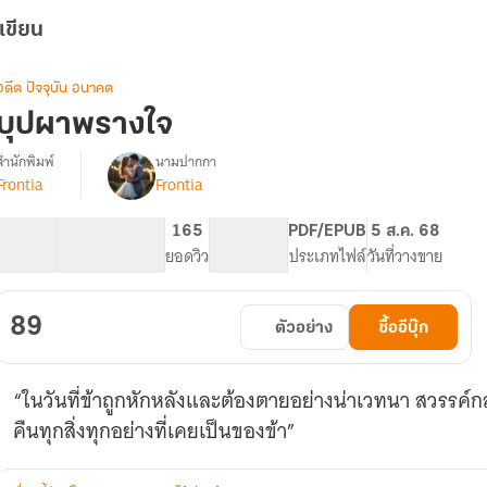
เขียน
อดีต ปัจจุบัน อนาคต
บุปผาพรางใจ
สำนักพิมพ์
นามปากกา
Frontia
Frontia
รื่อง
บุปผา
พราง
12.36K
66
165
PG ทั่วไป
PDF/EPUB
5 ส.ค. 68
ใจ
จำนวนคำ
จำนวนหน้า (A5)
ยอดวิว
ระดับเนื้อหา
ประเภทไฟล์
วันที่วางขาย
89
ตัวอย่าง
ซื้ออีบุ๊ก
“ในวันที่ข้าถูกหักหลังและต้องตายอย่างน่าเวทนา สวรรค์กลั
คืนทุกสิ่งทุกอย่างที่เคยเป็นของข้า”