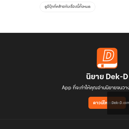
ดูอีบุ๊กที่คล้ายกับเรื่องนี้ทั้งหมด
นิยาย Dek-D
App ที่จะทำให้คุณอ่านนิยายจนวาง
Dek-D.com ใช
ดาวน์โหลดแอป