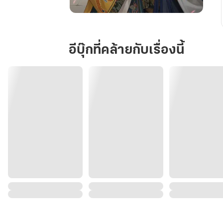
บุปผา
พราง
ใจ
อีบุ๊กที่คล้ายกับเรื่องนี้