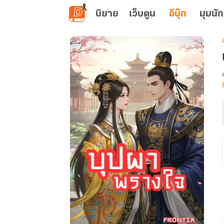
ข้ามไปยังเนื้อหาหลัก
นิยาย
เว็บตูน
อีบุ๊ก
มุมนัก
เ