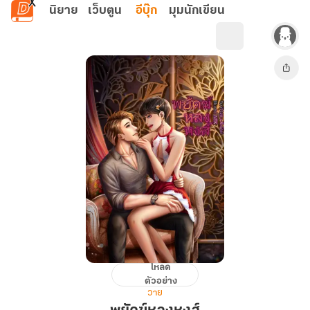
ข้ามไปยังเนื้อหาหลัก
นิยาย
เว็บตูน
อีบุ๊ก
มุมนักเขียน
โหลด
พยัคฆ์
ตัวอย่าง
หลง
วาย
หงส์