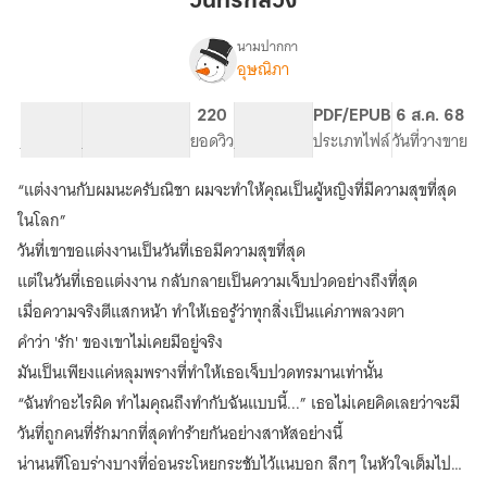
วันที่รักลวง
นามปากกา
อุษณิภา
เรื่อง
วัน
ที่รัก
94.56K
361
220
PG ทั่วไป
PDF/EPUB
6 ส.ค. 68
ลวง
จำนวนคำ
จำนวนหน้า (A5)
ยอดวิว
ระดับเนื้อหา
ประเภทไฟล์
วันที่วางขาย
“แต่งงานกับผมนะครับณิชา ผมจะทำให้คุณเป็นผู้หญิงที่มีความสุขที่สุด
ในโลก”
วันที่เขาขอแต่งงานเป็นวันที่เธอมีความสุขที่สุด
แต่ในวันที่เธอแต่งงาน กลับกลายเป็นความเจ็บปวดอย่างถึงที่สุด
เมื่อความจริงตีแสกหน้า ทำให้เธอรู้ว่าทุกสิ่งเป็นแค่ภาพลวงตา
คำว่า 'รัก' ของเขาไม่เคยมีอยู่จริง
มันเป็นเพียงแค่หลุมพรางที่ทำให้เธอเจ็บปวดทรมานเท่านั้น
“ฉันทำอะไรผิด ทำไมคุณถึงทำกับฉันแบบนี้...” เธอไม่เคยคิดเลยว่าจะมี
วันที่ถูกคนที่รักมากที่สุดทำร้ายกันอย่างสาหัสอย่างนี้
น่านนทีโอบร่างบางที่อ่อนระโหยกระชับไว้แนบอก ลึกๆ ในหัวใจเต็มไป