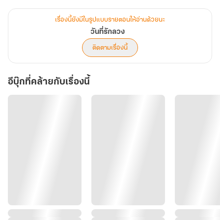
ด้วยคำขอโทษ
เขาเองก็เสียใจที่ต้องทำอย่างนี้ แต่นี่เป็นวิธีที่ดีที่สุดเพื่อขีดเส้นความ
เรื่องนี้ยังมีในรูปแบบรายตอนให้อ่านด้วยนะ
สัมพันธ์ระหว่างเราให้ชัดเจน
วันที่รักลวง
เพราะเขาไม่สามารถแต่งงานกับณิชาภัทรได้ และจะไม่ให้ความหวังเธอ
ติดตามเรื่องนี้
ด้วย
มองใบหน้าที่เปื้อนคราบน้ำตา ปลายนิ้วเรียวยาวก็ปาดเช็ดให้อย่างอ่อน
อีบุ๊กที่คล้ายกับเรื่องนี้
โยน ก่อนจะเลยไปทัดผมหลังใบหูให้เธอ
น้ำเสียงนุ่มทุ้มกระซิบอยู่ข้างหูฝากคำพูดที่ไร้หัวใจว่า
“นี่คือบาปที่พ่อของคุณทำไว้กับนาถ และคุณจะต้องเป็นคนชดใช้”