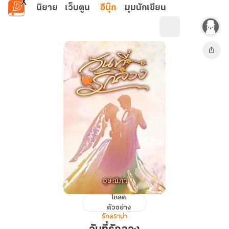
ข้ามไปยังเนื้อหาหลัก
นิยาย
เว็บตูน
อีบุ๊ก
มุมนักเขียน
โหลด
วัน
ตัวอย่าง
ที่รัก
รักดราม่า
ลวง