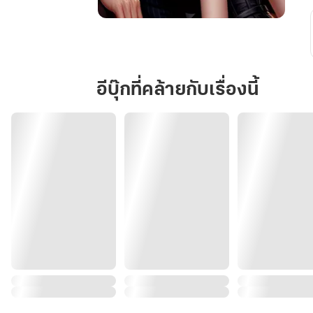
พันธะ
รัก
วิศวะ
โหด
อีบุ๊กที่คล้ายกับเรื่องนี้