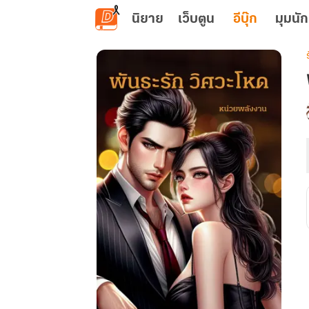
ข้ามไปยังเนื้อหาหลัก
นิยาย
เว็บตูน
อีบุ๊ก
มุมนัก
เ