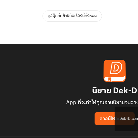
ดูอีบุ๊กที่คล้ายกับเรื่องนี้ทั้งหมด
นิยาย Dek-D
App ที่จะทำให้คุณอ่านนิยายจนวาง
Dek-D.com ใช
ดาวน์โหลดแอป