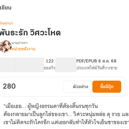
เขียน
รักดราม่า
พันธะรัก วิศวะโหด
นามปากกา
หน่วยพลังงาน
รื่อง
พันธะ
รัก
81.59K
338
122
PG ทั่วไป
PDF/EPUB
6 ส.ค. 68
วิศวะ
จำนวนคำ
จำนวนหน้า (A5)
ยอดวิว
ระดับเนื้อหา
ประเภทไฟล์
วันที่วางขาย
โหด
280
ตัวอย่าง
ซื้ออีบุ๊ก
"เมื่อเธอ... ผู้หญิงธรรมดาที่ต้องดิ้นรนทุกวัน
ต้องกลายมาเป็นลูกไล่ของเขา... วิศวะหนุ่มหล่อ ดุ รวย แล
เขาไม่คิดจะรักใครอีก แต่เธอกลับทำให้หัวใจเย็นชาของ