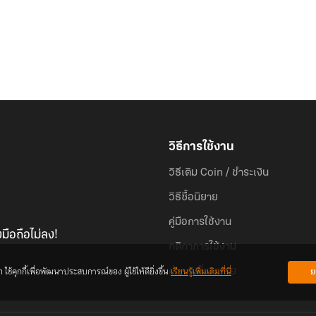
วิธีการใช้งาน
วิธีเติม Coin / ชำระเงิน
วิธีซื้อนิยาย
คู่มือการใช้งาน
มือถือไม่ลง!
กติกาการใช้งาน
้คุกกี้เพื่อพัฒนาประสบการณ์ของ ผู้ใช้ให้ดียิ่งขึ้น
เรียนรู้เพิ่มเติมที่นี่
ย
คำถามที่พบบ่อย