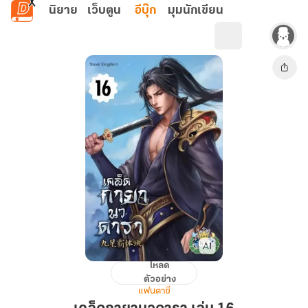
ข้ามไปยังเนื้อหาหลัก
นิยาย
เว็บตูน
อีบุ๊ก
มุมนักเขียน
โหลด
เคล็ด
ตัวอย่าง
กา
แฟนตาซี
ยา