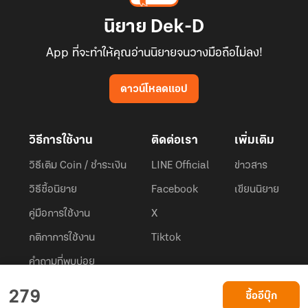
นิยาย Dek-D
App ที่จะทำให้คุณอ่านนิยายจนวางมือถือไม่ลง!
ดาวน์โหลดแอป
วิธีการใช้งาน
ติดต่อเรา
เพิ่มเติม
วิธีเติม Coin / ชำระเงิน
LINE Official
ข่าวสาร
วิธีซื้อนิยาย
Facebook
เขียนนิยาย
คู่มือการใช้งาน
X
กติกาการใช้งาน
Tiktok
คำถามที่พบบ่อย
Dek-D.com ใช้คุกกี้เพื่อพัฒนาประสบการณ์ของ ผู้ใช้ให้ดียิ่งขึ้น
279
ซื้ออีบุ๊ก
ยอมรับ
เรียนรู้เพิ่มเติมที่นี่
© 2026
Dek-D Interactive Co.,Ltd.
All rights reserved. |
Privacy Policy