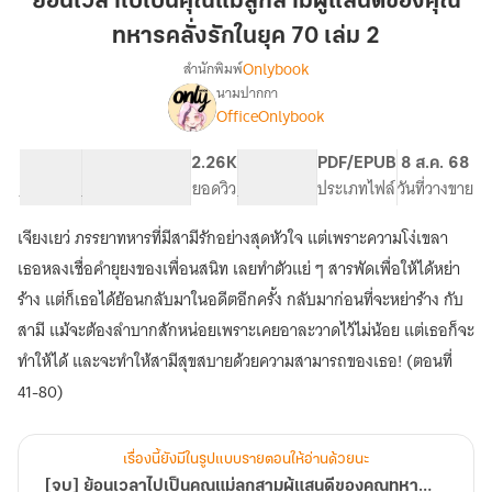
ย้อนเวลาไปเป็นคุณแม่ลูกสามผู้แสนดีของคุณ
เป็น
ทหารคลั่งรักในยุค 70 เล่ม 2
คุณ
Onlybook
สำนักพิมพ์
แม่
นามปากกา
ลูก
[จบ]
เรื่อง
OfficeOnlybook
สาม
ย้อน
เวลา
ผู้
57.35K
492
2.26K
PG ทั่วไป
PDF/EPUB
8 ส.ค. 68
ไป
แสน
จำนวนคำ
จำนวนหน้า (A5)
ยอดวิว
ระดับเนื้อหา
ประเภทไฟล์
วันที่วางขาย
เป็น
ดี
คุณ
ของ
แม่
เจียงเยว่ ภรรยาทหารที่มีสามีรักอย่างสุดหัวใจ แต่เพราะความโง่เขลา
คุณ
ลูก
เธอหลงเชื่อคำยุยงของเพื่อนสนิท เลยทำตัวแย่ ๆ สารพัดเพื่อให้ได้หย่า
สาม
ทหาร
ร้าง แต่ก็เธอได้ย้อนกลับมาในอดีตอีกครั้ง กลับมาก่อนที่จะหย่าร้าง กับ
ผู้
คลั่ง
แสน
สามี แม้จะต้องลำบากสักหน่อยเพราะเคยอาละวาดไว้ไม่น้อย แต่เธอก็จะ
รัก
ดี
ทำให้ได้ และจะทำให้สามีสุขสบายด้วยความสามารถของเธอ! (ตอนที่
ใน
ของ
ยุค
คุณ
41-80)
ทหาร
70
คลั่ง
เล่ม
รัก
เรื่องนี้ยังมีในรูปแบบรายตอนให้อ่านด้วยนะ
2
ใน
[จบ] ย้อนเวลาไปเป็นคุณแม่ลูกสามผู้แสนดีของคุณทหารคลั่งรักในยุค 70