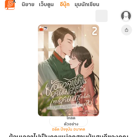
ข้ามไปยังเนื้อหาหลัก
นิยาย
เว็บตูน
อีบุ๊ก
มุมนักเขียน
โหลด
ย้อน
ตัวอย่าง
เวลา
อดีต ปัจจุบัน อนาคต
ไป