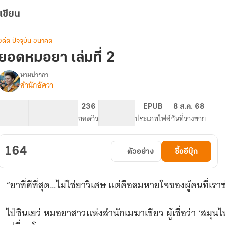
เขียน
อดีต ปัจจุบัน อนาคต
ยอดหมอยา เล่มที่ 2
นามปากกา
สำนักอัศวา
รื่อง
ยอด
หมอ
124.71K
453
236
PG ทั่วไป
EPUB
8 ส.ค. 68
ยา
จำนวนคำ
จำนวนหน้า (A5)
ยอดวิว
ระดับเนื้อหา
ประเภทไฟล์
วันที่วางขาย
164
ตัวอย่าง
ซื้ออีบุ๊ก
“ยาที่ดีที่สุด…ไม่ใช่ยาวิเศษ แต่คือลมหายใจของผู้คนที่เราช
ไป๋ซินเยว่ หมอยาสาวแห่งสำนักเมฆาเขียว ผู้เชื่อว่า ‘สมุนไพร