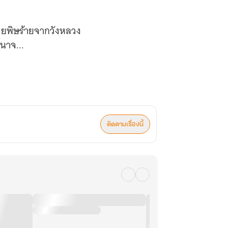
วยพิษร้ายจากวังหลวง
ำนาจ...
ติดตามเรื่องนี้
้พิษ” อีกต่อไป?