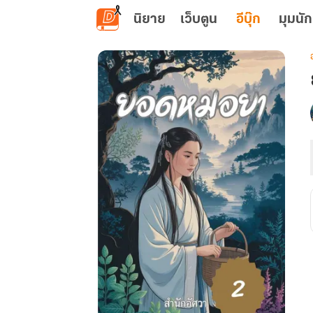
ข้ามไปยังเนื้อหาหลัก
นิยาย
เว็บตูน
อีบุ๊ก
มุมนัก
เ