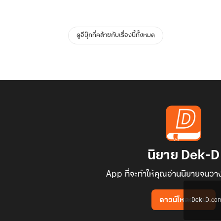
ดูอีบุ๊กที่คล้ายกับเรื่องนี้ทั้งหมด
นิยาย Dek-D
App ที่จะทำให้คุณอ่านนิยายจนวาง
Dek-D.com ใช
ดาวน์โหลดแอป