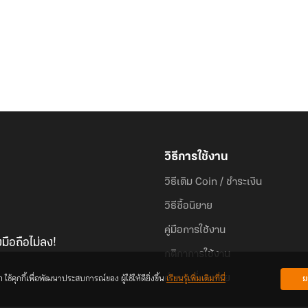
วิธีการใช้งาน
วิธีเติม Coin / ชำระเงิน
วิธีซื้อนิยาย
คู่มือการใช้งาน
มือถือไม่ลง!
กติกาการใช้งาน
้คุกกี้เพื่อพัฒนาประสบการณ์ของ ผู้ใช้ให้ดียิ่งขึ้น
เรียนรู้เพิ่มเติมที่นี่
ย
คำถามที่พบบ่อย