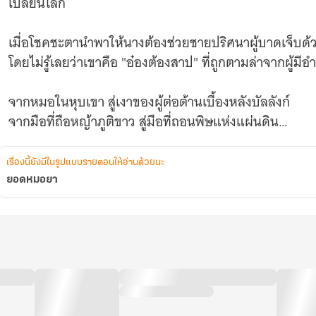
เปลี่ยนโลก
เมื่อโชคชะตานำพาให้นางต้องช่วยชายปริศนาผู้บาดเจ็บด้
โดยไม่รู้เลยว่าเขาคือ "อ๋องต้องสาป" ที่ถูกตามล่าจากผู้มีอ
จากหมอในหุบเขา สู่เงาของผู้ต่อต้านเบื้องหลังบัลลังก์
จากมือที่ถือหญ้าภูติขาว สู่มือที่ถอนพิษแห่งแผ่นดิน
หากความรัก...คือพิษอีกชนิดหนึ่ง
เรื่องนี้ยังมีในรูปแบบรายตอนให้อ่านด้วยนะ
นางก็พร้อมจะติดพิษนั้น
ยอดหมอยา
แล้วเจ้าเล่า...พร้อมหรือยังจะเดินเข้าสู่โลกที่ไม่มีสิ่งใด “ไร