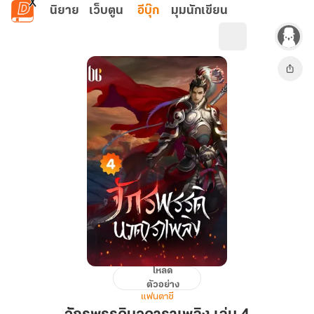
ข้ามไปยังเนื้อหาหลัก
นิยาย
เว็บตูน
อีบุ๊ก
มุมนักเขียน
โหลด
จักรพรรดิ
ตัวอย่าง
นว
แฟนตาซี
ดารา