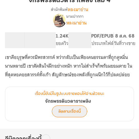
จักรพรรดินวดาราเพลิง เล่ม 4
เพลิง
หลงมาอ่าน
สำนักพิมพ์
เล่ม
นามปากกา
เรื่อง
4
หลงมาอ่าน
จักรพรรดิ
นว
ดารา
146.39K
646
1.24K
PG ทั่วไป
PDF/EPUB
8 ส.ค. 68
เพลิง
จำนวนคำ
จำนวนหน้า (A5)
ยอดวิว
ระดับเนื้อหา
ประเภทไฟล์
วันที่วางขาย
เขาคือบุรุษที่ควรมีพรสวรรค์ ทว่ากลับเป็นเพียงคนธรรมดาที่ถูกดูหมิ่น
นานหลายปี เขาตัดสินใจฝึกอย่างหนัก หากไม่สำเร็จก็พร้อมยอมตาย ใน
ที่สุดหอคอยสวรรค์ทั้งเก้า สัญลักษณ์ของพลังที่ถูกผนึกไว้ก็ปลดปล่อย
เรื่องนี้ยังมีในรูปแบบรายตอนให้อ่านด้วยนะ
จักรพรรดินวดาราเพลิง
ติดตามเรื่องนี้