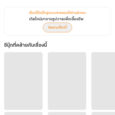
นทันที เพราะความไว้ใจ เพราะสายใยความเป็นพ่อลูก หรือเพราะสาย
เลือด ทั้งหมดล้วนเป็นสิ่งที่ทำให้เผิงโย่วสนิทกับเผ่ยอินได้ไว
เรื่องนี้ยังมีในรูปแบบรายตอนให้อ่านด้วยนะ
เกิดใหม่มาขายรูปวาดเพื่อเลี้ยงชีพ
"พ่อเจ้าเขาก็อยู่บ้านของเขาน่ะสิ เขาจะมาอยู่บ้านเราทำไม" เด็กน้อย
ติดตามเรื่องนี้
เอียงคอมองมารดา ไม่เข้าใจว่ามารดากำลังพูดถึงใครกัน ม่านฉีทิ้งเสื้อใส่
ตะกร้าก่อนจะบอกความจริงกับลูกชาย
อีบุ๊กที่คล้ายกับเรื่องนี้