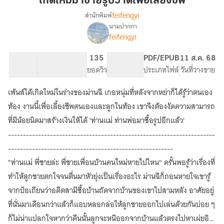
เกิดใหม่มาขายรูปวาดเพื่อเลี้ยงชีพ
ขาย
feifengyi
สำนักพิมพ์
รูป
นามปากกา
เรื่อง
วาด
feifengyi
เกิด
เพื่อ
ใหม่
เลี้ยง
มา
28.15K
128
135
PG ทั่วไป
PDF/EPUB
11 ส.ค. 68
ชีพ
ขาย
จำนวนคำ
จำนวนหน้า (A5)
ยอดวิว
ระดับเนื้อหา
ประเภทไฟล์
วันที่วางขาย
รูป
วาด
เพ้นส์ได้เกิดใหม่ในร่างของม่านฉี เกอหนุ่มที่หลังจากหย่าก็ได้รู้ว่าตนเอง
เพื่อ
ท้อง งานนี้เพื่อเลี้ยงชีพตนเองและลูกในท้อง เขาจึงต้องงัดความสามารถ
เลี้ยง
ชีพ
ที่มีน้อยนิดมาสร้างเงินให้ได้ 'ท่านแม่ ท่านพ่อมาซื้อรูปอีกแล้ว'
---------------------------------------------------------------------
-------------------------------------------------------
"ท่านแม่ พี่ชายล่ะ พี่ชายเพื่อนบ้านคนใหม่หายไปไหน" ครั้นพอรู้ว่าเรื่องที่
ทำให้ลูกชายตกใจจนตื่นมาหัวยุ่งเป็นเรื่องอะไร ม่านฉีก็ถอนหายใจเขารู้
จากป๋อเถียนว่าอดีตสามีซื้อบ้านถัดจากบ้านของเขาไปสามหลัง อาศัยอยู่
ที่นั่นมาเดือนกว่าแล้วก็แอบหลอกล่อให้ลูกชายออกไปเล่นด้วยกันบ่อย ๆ
ก็ไม่น่าแปลกใจหากว่าคืนนั้นลูกจะหนีออกจากบ้านแล้วตรงไปหาเผ่ยอิ