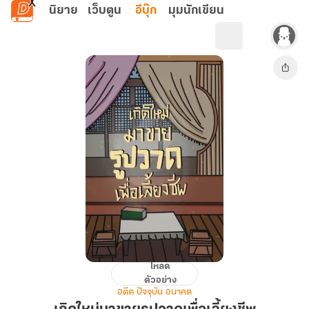
ข้ามไปยังเนื้อหาหลัก
นิยาย
เว็บตูน
อีบุ๊ก
มุมนักเขียน
โหลด
เกิด
ตัวอย่าง
ใหม่
อดีต ปัจจุบัน อนาคต
มา