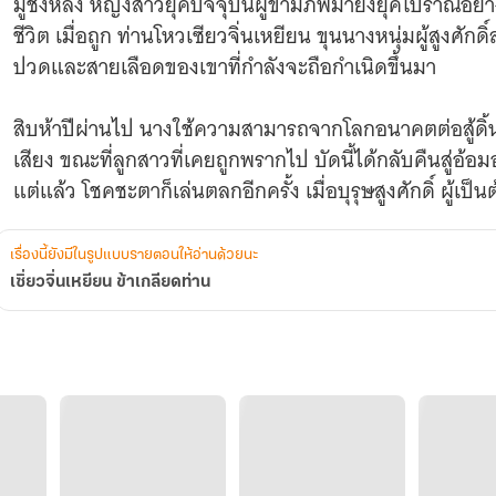
มู่ชิงหลิง หญิงสาวยุคปัจจุบันผู้ข้ามภพมายังยุคโบราณอย่า
ชีวิต เมื่อถูก ท่านโหวเซียวจิ่นเหยียน ขุนนางหนุ่มผู้สูงศัก
ปวดและสายเลือดของเขาที่กำลังจะถือกำเนิดขึ้นมา
สิบห้าปีผ่านไป นางใช้ความสามารถจากโลกอนาคตต่อสู้ดิ้น
เสียง ขณะที่ลูกสาวที่เคยถูกพรากไป บัดนี้ได้กลับคืนสู่อ
แต่แล้ว โชคชะตาก็เล่นตลกอีกครั้ง เมื่อบุรุษสูงศักดิ์ ผู้เป็น
ในชีวิต และค้นพบความจริง
เรื่องนี้ยังมีในรูปแบบรายตอนให้อ่านด้วยนะ
เซิ่ยวจิ่นเหยียน ข้าเกลียดท่าน