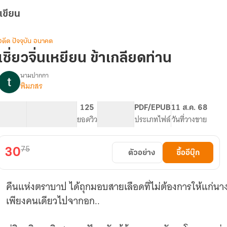
เขียน
อดีต ปัจจุบัน อนาคต
เซิ่ยวจิ่นเหยียน ข้าเกลียดท่าน
นามปากกา
พิมภสร
รื่อง
เซิ่ยว
จิ่น
31.24K
227
125
PG ทั่วไป
PDF/EPUB
11 ส.ค. 68
เห
จำนวนคำ
จำนวนหน้า (A5)
ยอดวิว
ระดับเนื้อหา
ประเภทไฟล์
วันที่วางขาย
ยียน
ข้า
เกลียด
75
30
ตัวอย่าง
ซื้ออีบุ๊ก
ท่าน
คืนแห่งตราบาป ได้ถุกมอบสายเลือดที่ไม่ต้องการให้แก่นา
เพียงคนเดียวไปจากอก..