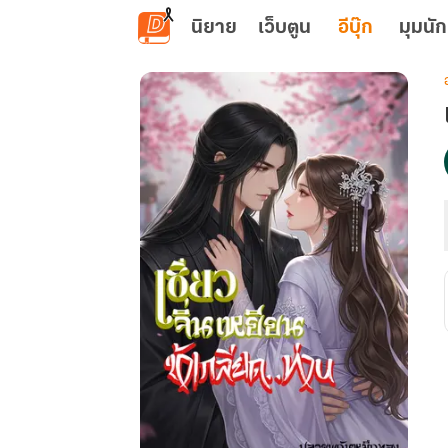
ข้ามไปยังเนื้อหาหลัก
นิยาย
เว็บตูน
อีบุ๊ก
มุมนัก
เ