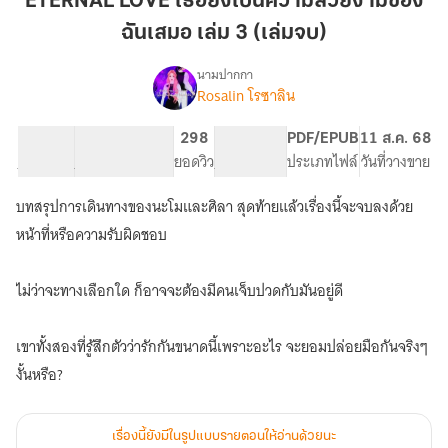
ETERNAL LOVE เธอยังเป็นความสวยงามของ
ยัง
ฉันเสมอ เล่ม 3 (เล่มจบ)
เป็น
ความ
นามปากกา
สวยงาม
Rosalin โรซาลิน
ETernal
เรื่อง
ของ
Love
เธอ
ฉัน
71.99K
187
298
PG ทั่วไป
PDF/EPUB
11 ส.ค. 68
ยัง
จำนวนคำ
จำนวนหน้า (A5)
เสมอ
ยอดวิว
ระดับเนื้อหา
ประเภทไฟล์
วันที่วางขาย
เป็น
เล่ม
ความ
บทสรุปการเดินทางของนะโมและศิลา สุดท้ายแล้วเรื่องนี้จะจบลงด้วย
3
สวยงาม
(เล่ม
หน้าที่หรือความรับผิดชอบ
ของ
ฉัน
จบ)
เสมอ
ไม่ว่าจะทางเลือกใด ก็อาจจะต้องมีคนเจ็บปวดกับมันอยู่ดี
E-
BOOk
จบ
เขาทั้งสองที่รู้สึกตัวว่ารักกันขนาดนี้เพราะอะไร จะยอมปล่อยมือกันจริงๆ
แล้ว
งั้นหรือ?
เรื่องนี้ยังมีในรูปแบบรายตอนให้อ่านด้วยนะ