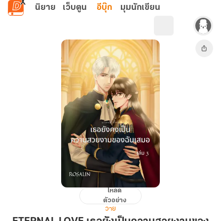
ข้ามไปยังเนื้อหาหลัก
นิยาย
เว็บตูน
อีบุ๊ก
มุมนักเขียน
โหลด
ETERNAL
ตัวอย่าง
LOVE
วาย
เธอ