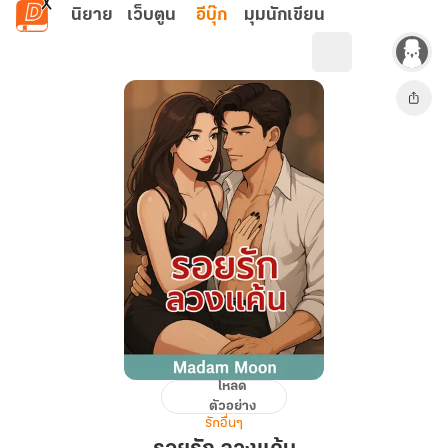
ข้ามไปยังเนื้อหาหลัก
นิยาย
เว็บตูน
อีบุ๊ก
มุมนักเขียน
โหลด
รอย
ตัวอย่าง
รัก
รักอื่นๆ
ลวง