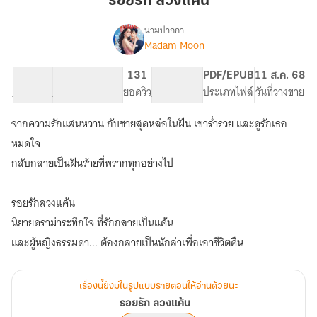
รอยรัก ลวงแค้น
แค้น
นามปากกา
Madam Moon
เรื่อง
รอย
รัก
20.93K
190
131
PG ทั่วไป
PDF/EPUB
11 ส.ค. 68
ลวง
จำนวนคำ
จำนวนหน้า (A5)
ยอดวิว
ระดับเนื้อหา
ประเภทไฟล์
วันที่วางขาย
แค้น
จากความรักแสนหวาน กับชายสุดหล่อในฝัน เขาร่ำรวย และดูรักเธอ
หมดใจ
กลับกลายเป็นฝันร้ายที่พรากทุกอย่างไป
รอยรักลวงแค้น
นิยายดราม่าระทึกใจ ที่รักกลายเป็นแค้น
และผู้หญิงธรรมดา... ต้องกลายเป็นนักล่าเพื่อเอาชีวิตคืน
เรื่องนี้ยังมีในรูปแบบรายตอนให้อ่านด้วยนะ
รอยรัก ลวงแค้น