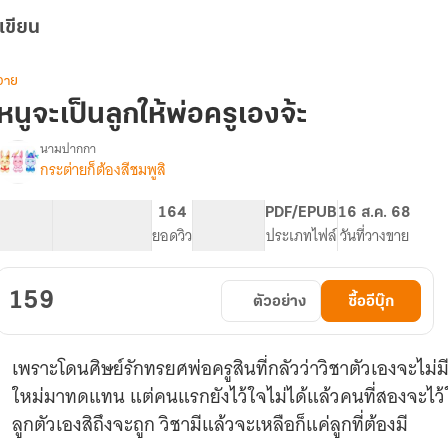
เขียน
วาย
หนูจะเป็นลูกให้พ่อครูเองจ้ะ
นามปากกา
กระต่ายก็ต้องสีชมพูสิ
รื่อง
หนู
จะ
76.34K
307
164
PG ทั่วไป
PDF/EPUB
16 ส.ค. 68
เป็น
จำนวนคำ
จำนวนหน้า (A5)
ยอดวิว
ระดับเนื้อหา
ประเภทไฟล์
วันที่วางขาย
ลูก
ให้
พ่อ
159
ตัวอย่าง
ซื้ออีบุ๊ก
ครู
เอง
จ้ะ
เพราะโดนศิษย์รักทรยศพ่อครูสินที่กลัวว่าวิชาตัวเองจะไม
[
มี
ใหม่มาทดแทน แต่คนแรกยังไว้ใจไม่ได้แล้วคนที่สองจะไว้ใจ
E-
ลูกตัวเองสิถึงจะถูก วิชามีแล้วจะเหลือก็แค่ลูกที่ต้องมี
book
]