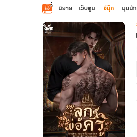
ข้ามไปยังเนื้อหาหลัก
นิยาย
เว็บตูน
อีบุ๊ก
มุมนัก
เ