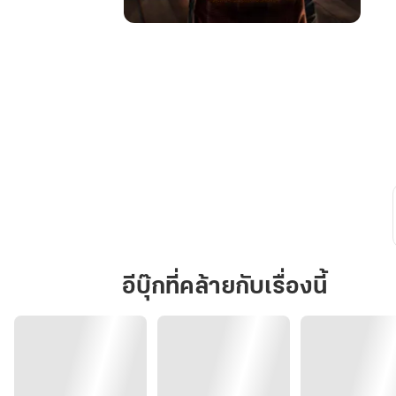
หนู
จะ
เป็น
ลูก
ให้
พ่อ
ครู
เอง
จ้ะ
อีบุ๊กที่คล้ายกับเรื่องนี้