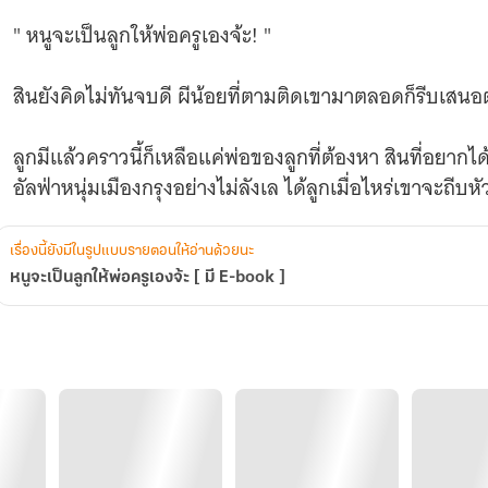
" หนูจะเป็นลูกให้พ่อครูเองจ้ะ! "
สินยังคิดไม่ทันจบดี ผีน้อยที่ตามติดเขามาตลอดก็รีบเสน
ลูกมีแล้วคราวนี้ก็เหลือแค่พ่อของลูกที่ต้องหา สินที่อยากไ
อัลฟ่าหนุ่มเมืองกรุงอย่างไม่ลังเล ได้ลูกเมื่อไหร่เขาจะถีบห
" พอได้สิ่งที่ต้องการแล้วก็แยกย้ายกันทางใครทางมัน "
เรื่องนี้ยังมีในรูปแบบรายตอนให้อ่านด้วยนะ
หนูจะเป็นลูกให้พ่อครูเองจ้ะ [ มี E-book ]
" คนเดียวจะพอเหรอ ฉันว่าสักสามคนกำลังดี แต่ถ้าไม่ดีจะเ
คิดจะถีบหัวส่งคนอย่างกรมันไม่ง่ายหรอกนะพ่อครูสิน