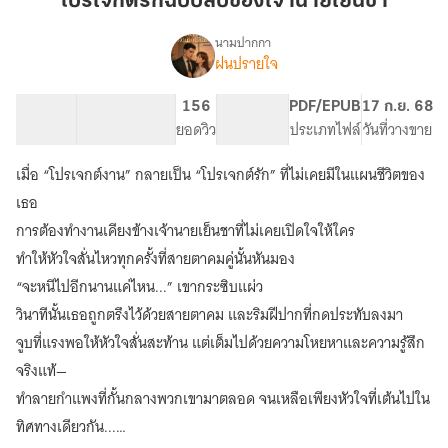
โปรเจกต์รักฉบับลับของเจ้านายเย็นชา
รัก
ฉบับ
นามปากกา
ฝนปรายใจ
เรื่อง
ลับ
โปร
ของ
เจ
129.87K
1.64K
156
PG ทั่วไป
PDF/EPUB
17 ก.ย. 68
เจ้า
กต์
จำนวนคำ
จำนวนหน้า (A5)
ยอดวิว
ระดับเนื้อหา
ประเภทไฟล์
วันที่วางขาย
นาย
รัก
ฉบับ
เย็น
เมื่อ “โปรเจกต์งาน” กลายเป็น “โปรเจกต์รัก” ที่ไม่เคยมีในแผนชีวิตของ
ลับ
ชา
ของ
เธอ
เจ้า
การต้องทำงานเคียงข้างเจ้านายเย็นชาที่ไม่เคยเปิดใจให้ใคร
นาย
ทำให้หัวใจสั่นไหวทุกครั้งที่สายตาคมคู่นั้นหันมอง
เย็น
ชา
“จะหนีไปอีกนานแค่ไหน...” เขากระซิบแผ่ว
วินาทีนั้นเธอถูกตรึงไว้ด้วยสายตาคม และริมฝีปากที่กดประทับลงมา
จูบที่แรงพอให้หัวใจสั่นสะท้าน แต่เต็มไปด้วยความโหยหาและความรู้สึก
จริงแท้—
ทำลายกำแพงที่กั้นกลางพวกเขามาตลอด จนเหลือเพียงหัวใจที่เต้นไปใน
ทิศทางเดียวกัน...