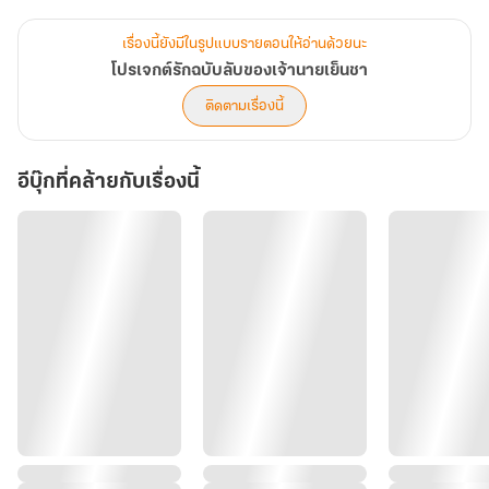
เธอเริ่มไม่แน่ใจแล้วว่า ระหว่าง หน้าที่ในโปรเจกต์ กับ หัวใจของเจ้านาย
สิ่งไหนที่ยากจะควบคุมมากกว่ากัน
เรื่องนี้ยังมีในรูปแบบรายตอนให้อ่านด้วยนะ
และเมื่อความลับที่เขาซ่อนเอาไว้ค่อย ๆ ถูกเปิดเผยทีละน้อย
โปรเจกต์รักฉบับลับของเจ้านายเย็นชา
เรื่องราวครั้งนี้จะเป็นเพียง “ความสัมพันธ์ชั่วคราวในโปรเจกต์”
ติดตามเรื่องนี้
อีบุ๊กที่คล้ายกับเรื่องนี้