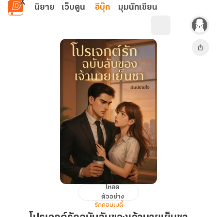
ข้ามไปยังเนื้อหาหลัก
นิยาย
เว็บตูน
อีบุ๊ก
มุมนักเขียน
โหลด
โปร
ตัวอย่าง
เจ
รักคอมเมดี้
กต์