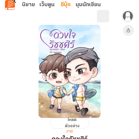
ข้ามไปยังเนื้อหาหลัก
นิยาย
เว็บตูน
อีบุ๊ก
มุมนักเขียน
โหลด
ดวง
ตัวอย่าง
ใจ
วาย
รัช