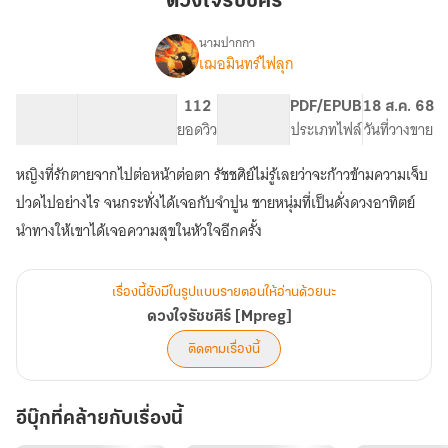
ดวงใจรัชชศิร์
ช
ศิร์
นามปากกา
เฌอมินทร์ไฟลุก
เรื่อง
ดวง
ใจ
118.46K
409
112
PG ทั่วไป
PDF/EPUB
18 ส.ค. 68
รัช
จำนวนคำ
จำนวนหน้า (A5)
ยอดวิว
ระดับเนื้อหา
ประเภทไฟล์
วันที่วางขาย
ช
ศิร์
หญิงที่รักตายจากไปต่อหน้าต่อตา รัชชศิย์ไม่รู้เลยว่าจะก้าวข้ามความเจ็บ
[Mpreg]
ปวดไปอย่างไร จนกระทั่งได้เจอกับจำปูน ชายหนุ่มที่เป็นดั่งดวงอาทิตย์
นำทางให้เขาได้เจอความสุขในหัวใจอีกครั้ง
เรื่องนี้ยังมีในรูปแบบรายตอนให้อ่านด้วยนะ
ดวงใจรัชชศิร์ [Mpreg]
ติดตามเรื่องนี้
อีบุ๊กที่คล้ายกับเรื่องนี้