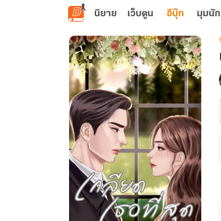
ข้ามไปยังเนื้อหาหลัก
นิยาย
เว็บตูน
อีบุ๊ก
มุมนัก
เ