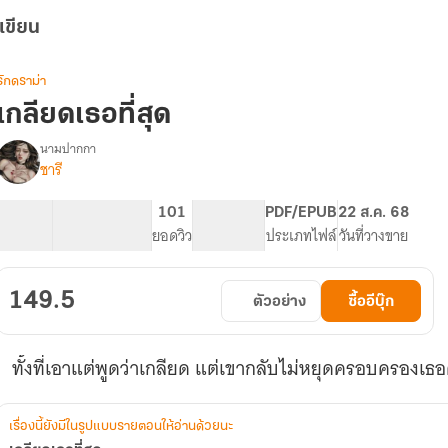
เขียน
รักดราม่า
เกลียดเธอที่สุด
นามปากกา
ชารี
รื่อง
เกลียด
เธอ
77.83K
411
101
PG ทั่วไป
PDF/EPUB
22 ส.ค. 68
ที่สุด
จำนวนคำ
จำนวนหน้า (A5)
ยอดวิว
ระดับเนื้อหา
ประเภทไฟล์
วันที่วางขาย
149.5
ตัวอย่าง
ซื้ออีบุ๊ก
เรื่องนี้ยังมีในรูปแบบรายตอนให้อ่านด้วยนะ