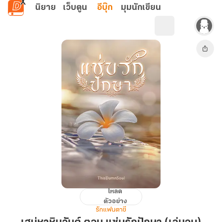
ข้ามไปยังเนื้อหาหลัก
นิยาย
เว็บตูน
อีบุ๊ก
มุมนักเขียน
โหลด
เสน่หา
ตัวอย่าง
หิม
รักแฟนตาซี
วันต์