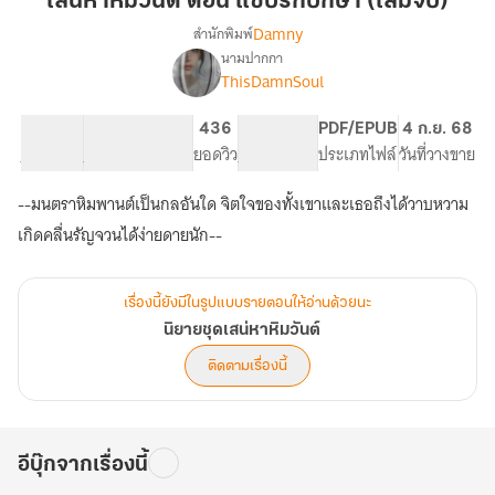
เสน่หาหิมวันต์ ตอน แซ่บรักปักษา (เล่มจบ)
ตอน
Damny
สำนักพิมพ์
แซ่
นามปากกา
เรื่อง
บรัก
ThisDamnSoul
นิยาย
ปักษา
ชุด
(เล่ม
เสน่หา
25.66K
92
436
PG ทั่วไป
PDF/EPUB
4 ก.ย. 68
จบ)
หิม
จำนวนคำ
จำนวนหน้า (A5)
ยอดวิว
ระดับเนื้อหา
ประเภทไฟล์
วันที่วางขาย
วันต์
--มนตราหิมพานต์เป็นกลอันใด จิตใจของทั้งเขาและเธอถึงได้วาบหวาม
เกิดคลื่นรัญจวนได้ง่ายดายนัก--
เรื่องนี้ยังมีในรูปแบบรายตอนให้อ่านด้วยนะ
นิยายชุดเสน่หาหิมวันต์
ติดตามเรื่องนี้
อีบุ๊กจากเรื่องนี้