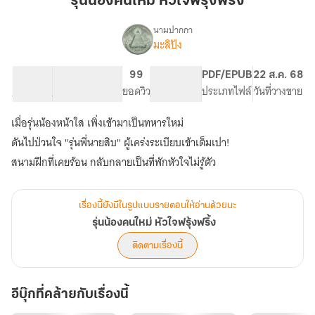
รุ่นน้องคนใหม่ หัวใจฟรุ้งฟริ้ง
ใหม่
หัว
นามปากกา
มะลิปัง
เรื่อง
ใจ
รุ่น
ฟ
น้อง
42.92K
165
99
PG ทั่วไป
PDF/EPUB
22 ส.ค. 68
รุ้ง
คน
จำนวนคำ
จำนวนหน้า (A5)
ยอดวิว
ระดับเนื้อหา
ประเภทไฟล์
วันที่วางขาย
ฟ
ใหม่
หัว
ริ้ง
เมื่อรุ่นน้องหน้าใส เพิ่งเข้ามาเป็นทหารใหม่
ใจ
ฟ
ดันไปป่วนใจ "รุ่นพี่นายสิบ" ผู้เคร่งระเบียบเข้าเต็มเปา!
รุ้ง
สนามฝึกที่เคยร้อน กลับกลายเป็นที่พักหัวใจไม่รู้ตัว
ฟ
ริ้ง
เรื่องนี้ยังมีในรูปแบบรายตอนให้อ่านด้วยนะ
รุ่นน้องคนใหม่ หัวใจฟรุ้งฟริ้ง
ติดตามเรื่องนี้
อีบุ๊กที่คล้ายกับเรื่องนี้