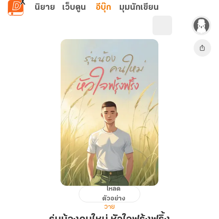
ข้ามไปยังเนื้อหาหลัก
นิยาย
เว็บตูน
อีบุ๊ก
มุมนักเขียน
โหลด
รุ่น
ตัวอย่าง
น้อง
วาย
คน