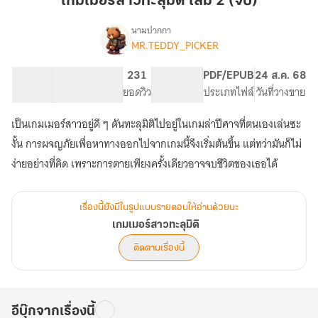
เกมเมอร์สาวทะลุมิติ เล่ม 2 (จบ)
สาว
ทะลุ
นามปากกา
MR.TEDDY_PICKER
เรื่อง
มิติ
เกม
เล่ม
เม
80.09K
512
231
PG ทั่วไป
PDF/EPUB
24 ส.ค. 68
2
อร์
จำนวนคำ
จำนวนหน้า (A5)
ยอดวิว
ระดับเนื้อหา
ประเภทไฟล์
วันที่วางขาย
(จบ)
สาว
ทะลุ
เป็นเกมเมอร์สาวอยู่ดี ๆ ดันทะลุมิติไปอยู่ในเกมล่าปีศาจที่ตนเองเล่นซะ
มิติ
งั้น การผจญภัยเพื่อหาทางออกไปจากเกมนี้จึงเริ่มต้นขึ้น แต่ทว่ามันก็ไม่
ง่ายอย่างที่คิด เพราะการตายเพียงครั้งเดียวอาจจบชีวิตของเธอได้
เรื่องนี้ยังมีในรูปแบบรายตอนให้อ่านด้วยนะ
เกมเมอร์สาวทะลุมิติ
ติดตามเรื่องนี้
อีบุ๊กจากเรื่องนี้