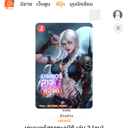
ข้ามไปยังเนื้อหาหลัก
นิยาย
เว็บตูน
อีบุ๊ก
มุมนักเขียน
โหลด
เกม
ตัวอย่าง
เม
แฟนตาซี
อร์