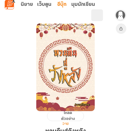
ข้ามไปยังเนื้อหาหลัก
นิยาย
เว็บตูน
อีบุ๊ก
มุมนักเขียน
โหลด
หวน
ตัวอย่าง
คืน
วาย
สู่