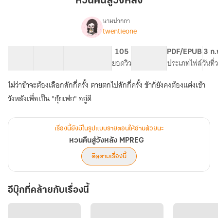
หวนคืนสู่วังหลัง
วัง
หลัง
นามปากกา
twentieone
เรื่อง
หวน
คืน
40 ตอน
129.07K
399
105
PG ทั่วไป
PDF/EPUB
3 ก.
สู่
สารบัญ
จำนวนคำ
จำนวนหน้า (A5)
ยอดวิว
ระดับเนื้อหา
ประเภทไฟล์
วันที
วัง
หลัง
ไม่ว่าข้าจะต้องเลือกสักกี่ครั้ง ตายตกไปสักกี่ครั้ง ข้าก็ยังคงต้องแต่งเข้า
MPREG
วังหลังเพื่อเป็น "กุ้ยเฟย" อยู่ดี
เรื่องนี้ยังมีในรูปแบบรายตอนให้อ่านด้วยนะ
หวนคืนสู่วังหลัง MPREG
ติดตามเรื่องนี้
อีบุ๊กที่คล้ายกับเรื่องนี้