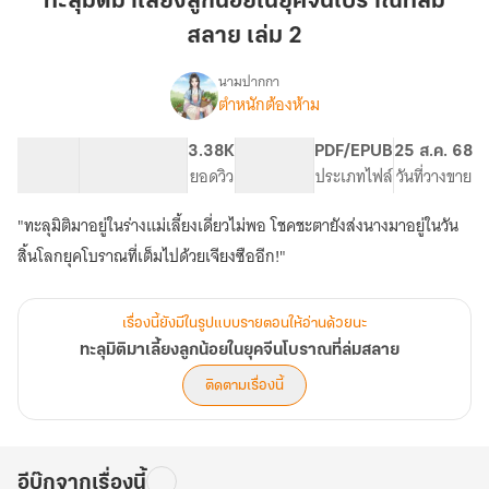
ทะลุมิติมาเลี้ยงลูกน้อยในยุคจีนโบราณที่ล่ม
เลี้ยง
สลาย เล่ม 2
ลูก
น้อย
นามปากกา
ใน
ตำหนักต้องห้าม
เรื่อง
ทะลุ
ยุค
มิติ
จีน
13.81K
70
3.38K
PG ทั่วไป
PDF/EPUB
25 ส.ค. 68
มา
จำนวนคำ
จำนวนหน้า (A5)
โบราณ
ยอดวิว
ระดับเนื้อหา
ประเภทไฟล์
วันที่วางขาย
เลี้ยง
ที่
ลูก
"ทะลุมิติมาอยู่ในร่างแม่เลี้ยงเดี่ยวไม่พอ โชคชะตายังส่งนางมาอยู่ในวัน
ล่ม
น้อย
ใน
สลาย
สิ้นโลกยุคโบราณที่เต็มไปด้วยเจียงซืออีก!"
ยุค
เล่ม
จีน
2
โบราณ
เรื่องนี้ยังมีในรูปแบบรายตอนให้อ่านด้วยนะ
ที่
ทะลุมิติมาเลี้ยงลูกน้อยในยุคจีนโบราณที่ล่มสลาย
ล่ม
สลาย
ติดตามเรื่องนี้
อีบุ๊กจากเรื่องนี้