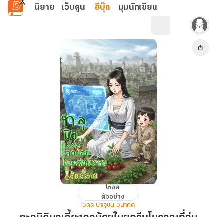
ข้ามไปยังเนื้อหาหลัก
นิยาย
เว็บตูน
อีบุ๊ก
มุมนักเขียน
โหลด
ทะลุ
ตัวอย่าง
มิติ
อดีต ปัจจุบัน อนาคต
มา