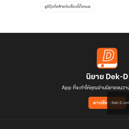
ดูอีบุ๊กที่คล้ายกับเรื่องนี้ทั้งหมด
นิยาย Dek-D
App ที่จะทำให้คุณอ่านนิยายจนวาง
Dek-D.com ใช
ดาวน์โหลดแอป