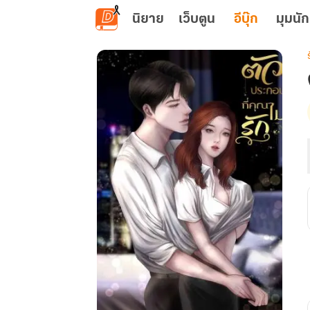
ข้ามไปยังเนื้อหาหลัก
นิยาย
เว็บตูน
อีบุ๊ก
มุมนัก
เ
ท