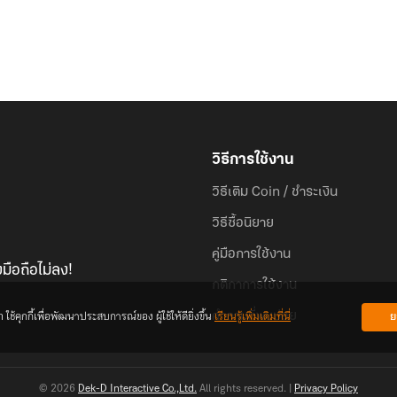
วิธีการใช้งาน
วิธีเติม Coin / ชำระเงิน
วิธีซื้อนิยาย
คู่มือการใช้งาน
มือถือไม่ลง!
กติกาการใช้งาน
้คุกกี้เพื่อพัฒนาประสบการณ์ของ ผู้ใช้ให้ดียิ่งขึ้น
เรียนรู้เพิ่มเติมที่นี่
ย
คำถามที่พบบ่อย
© 2026
Dek-D Interactive Co.,Ltd.
All rights reserved. |
Privacy Policy