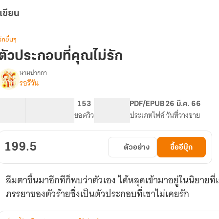
เขียน
รักอื่นๆ
ตัวประกอบที่คุณไม่รัก
นามปากกา
รอรีวัน
รื่อง
ตัวประกอบ
ี่
70.14K
345
153
PG ทั่วไป
PDF/EPUB
26 มี.ค. 66
คุณ
จำนวนคำ
จำนวนหน้า (A5)
ยอดวิว
ระดับเนื้อหา
ประเภทไฟล์
วันที่วางขาย
ไม่
รัก
199.5
ตัวอย่าง
ซื้ออีบุ๊ก
ลืมตาขึ้นมาอีกทีก็พบว่าตัวเอง ได้หลุดเข้ามาอยู่ในนิยายที
ภรรยาของตัวร้ายซึ่งเป็นตัวประกอบที่เขาไม่เคยรัก