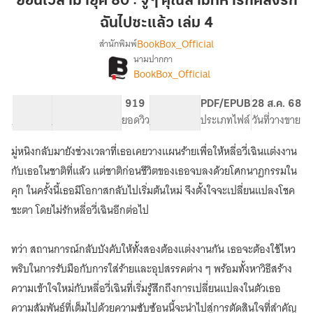
ย้อนเวลามายุค 80 : จู่ ๆ คุณสามีทหารก็คลั่งรัก
ยุค
ฉันไปซะแล้ว เล่ม 4
80
BookBox_Official
สำนักพิมพ์
:
นามปากกา
จู่
[จบ]
เรื่อง
BookBox_Official
ๆ
ย้อน
เวลา
คุณ
57.03K
403
919
PG ทั่วไป
PDF/EPUB
28 ส.ค. 68
มา
สามี
จำนวนคำ
จำนวนหน้า (A5)
ยอดวิว
ระดับเนื้อหา
ประเภทไฟล์
วันที่วางขาย
ยุค
ทหาร
80
ก็
:
มู่หนิงกลับมายังช่วงเวลาที่เธอเคยวางแผนร้ายเพื่อให้หลี่อวี่เฉินแต่งงาน
คลั่ง
จู่
กับเธอในชาติที่แล้ว แต่ชาติก่อนชีวิตของเธอจบลงด้วยโศกนาฏกรรมใน
ๆ
รัก
คุก ในครั้งนี้เธอมีโอกาสกลับไปเริ่มต้นใหม่ จึงตั้งใจจะเปลี่ยนแปลงโชค
คุณ
ฉัน
สามี
ชะตา โดยไม่รักหลี่อวี่เฉินอีกต่อไป
ไป
ทหาร
ซะ
ก็
แล้ว
คลั่ง
ทว่า สถานการณ์กลับบังคับให้ทั้งสองต้องแต่งงานกัน เธอจะต้องใช้ไหว
รัก
เล่ม
พริบในการรับมือกับการใส่ร้ายและอุปสรรคต่าง ๆ พร้อมทั้งหาวิธีสร้าง
ฉัน
4
ความเข้าใจใหม่กับหลี่อวี่เฉินที่เริ่มรู้สึกถึงการเปลี่ยนแปลงในตัวเธอ
ไป
ซะ
ความสัมพันธ์ที่เต็มไปด้วยความซับซ้อนนี้จะนำไปสู่การตัดสินใจที่สำคัญ