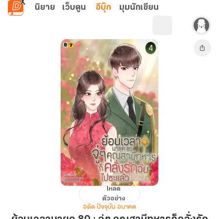
ข้ามไปยังเนื้อหาหลัก
นิยาย
เว็บตูน
อีบุ๊ก
มุมนักเขียน
โหลด
ย้อน
ตัวอย่าง
เวลา
อดีต ปัจจุบัน อนาคต
มา