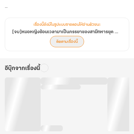
"ไปหย่า"
เรื่องนี้ยังมีในรูปแบบรายตอนให้อ่านด้วยนะ
เธอเพิ่งจะทะลุมิติมาก็ถูกหย่าแล้ว?!
[จบ]หมอหญิงย้อนเวลามาเป็นภรรยาของสามีทหารยุค 70
ติดตามเรื่องนี้
ไม่ได้ ๆ เธอต้องเปลี่ยนแปลงชีวิตใหม่ครั้งนี้ให้ได้!!! (บทที่ 161-200)
อีบุ๊กจากเรื่องนี้