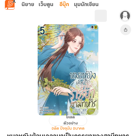
ข้ามไปยังเนื้อหาหลัก
นิยาย
เว็บตูน
อีบุ๊ก
มุมนักเขียน
โหลด
หมอ
ตัวอย่าง
หญิง
อดีต ปัจจุบัน อนาคต
ย้อน