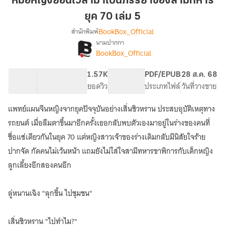
หมอหญิงย้อนเวลามาเป็นภรรยาของสามีทหาร
เวลา
ยุค 70 เล่ม 5
มา
BookBox_Official
สำนักพิมพ์
เป็น
นามปากกา
ภรรยา
[จบ]หมอ
เรื่อง
BookBox_Official
ของ
หญิง
ย้อน
สามี
72.07K
511
1.57K
PG ทั่วไป
PDF/EPUB
28 ส.ค. 68
เวลา
ทหาร
จำนวนคำ
จำนวนหน้า (A5)
ยอดวิว
ระดับเนื้อหา
ประเภทไฟล์
วันที่วางขาย
มา
ยุค
เป็น
70
ภรรยา
แพทย์แผนจีนหญิงจากยุคปัจจุบันอย่างเสิ่นชิวหราน ประสบอุบัติเหตุทาง
เล่ม
ของ
รถยนต์ เมื่อลืมตาขึ้นมาอีกครั้งเธอกลับพบตัวเองมาอยู่ในร่างของคนที่
สามี
5
ชื่อแซ่เดียวกันในยุค 70 แต่หญิงสาวเจ้าของร่างเดิมกลับมีนิสัยใจร้าย
ทหาร
ยุค
ปากจัด กัดคนไม่เว้นหน้า แถมยังไม่ใส่ใจสามีทหารขาพิการกับเด็กหญิง
70
ลูกเลี้ยงอีกสองคนอีก
ลู่หนานเฉิง "ลุกขึ้น ไปชุมชน"
เสิ่นชิวหราน "ไปทำไม?"