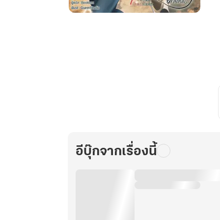
ย้อน
เวลา
มา
ยุค
60
:
ตัวประกอบ
หญิง
ผู้
นี้
จะ
ไม่
อีบุ๊กจากเรื่องนี้
ขอ
เล่น
ตาม
บท
อีก
ต่อ