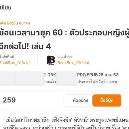
เขียน
อดีต ปัจจุบัน อนาคต
ย้อนเวลามายุค 60 : ตัวประกอบหญิงผู้
อีกต่อไป! เล่ม 4
สำนักพิมพ์
นามปากกา
BookBox_Official
BookBox_Official
[จบ]
รื่อง
ย้อน
เวลา
65.75K
480
1.03K
PG ทั่วไป
PDF/EPUB
28 ส.ค. 68
มา
จำนวนคำ
จำนวนหน้า (A5)
ยอดวิว
ระดับเนื้อหา
ประเภทไฟล์
วันที่วางขาย
ยุค
60
259
ตัวอย่าง
ซื้ออีบุ๊ก
ตัวประกอบ
หญิง
ู้
"เมื่อโลกาวินาศมาถึง 'เฟิ่งจิงจิง' หัวหน้าตระกูลแพทย์แผนจ
ี้
จะ
จบชีวิตลงอย่างน่าเศร้า และทะลุมิติไปอยู่ในนิยายเรื่อง 