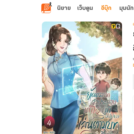
ข้ามไปยังเนื้อหาหลัก
นิยาย
เว็บตูน
อีบุ๊ก
มุมนัก
เ
:
ผ
น