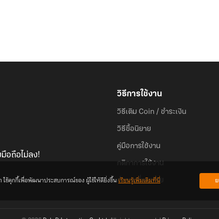
วิธีการใช้งาน
วิธีเติม Coin / ชำระเงิน
วิธีซื้อนิยาย
คู่มือการใช้งาน
มือถือไม่ลง!
กติกาการใช้งาน
้คุกกี้เพื่อพัฒนาประสบการณ์ของ ผู้ใช้ให้ดียิ่งขึ้น
เรียนรู้เพิ่มเติมที่นี่
ย
คำถามที่พบบ่อย