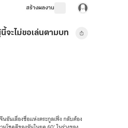
สร้างผลงาน
นี้จะไม่ขอเล่นตามบท
ีนอันเลื่องชื่อแห่งตระกูลเฟิ่ง กลับต้อง
'ความโชคดีของฉันในยุค 60' ในร่างของ