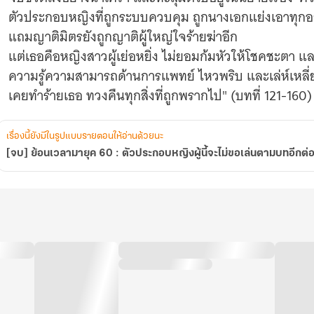
ไม่
ตัวประกอบหญิงที่ถูกระบบควบคุม ถูกนางเอกแย่งเอาทุกอย่า
ขอ
แถมญาติมิตรยังถูกญาติผู้ใหญ่ใจร้ายฆ่าอีก
เล่น
ตาม
แต่เธอคือหญิงสาวผู้เย่อหยิ่ง ไม่ยอมก้มหัวให้โชคชะตา 
บท
ความรู้ความสามารถด้านการแพทย์ ไหวพริบ และเล่ห์เหลี่ยม
อีก
ต่อ
เคยทำร้ายเธอ ทวงคืนทุกสิ่งที่ถูกพรากไป" (บทที่ 121-160)
ไป
เรื่องนี้ยังมีในรูปแบบรายตอนให้อ่านด้วยนะ
[จบ] ย้อนเวลามายุค 60 : ตัวประกอบหญิงผู้นี้จะไม่ขอเล่นตามบทอีกต่