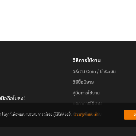
วิธีการใช้งาน
วิธีเติม Coin / ชำระเงิน
วิธีซื้อนิยาย
คู่มือการใช้งาน
มือถือไม่ลง!
กติกาการใช้งาน
้คุกกี้เพื่อพัฒนาประสบการณ์ของ ผู้ใช้ให้ดียิ่งขึ้น
เรียนรู้เพิ่มเติมที่นี่
ย
คำถามที่พบบ่อย