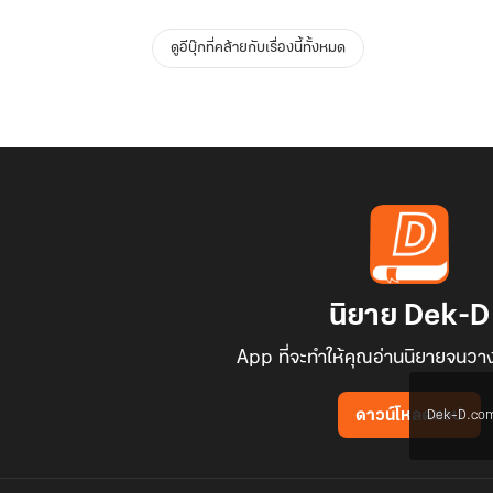
ดูอีบุ๊กที่คล้ายกับเรื่องนี้ทั้งหมด
นิยาย Dek-D
App ที่จะทำให้คุณอ่านนิยายจนวาง
Dek-D.com ใช
ดาวน์โหลดแอป