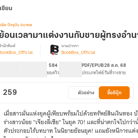
เขียน
อดีต ปัจจุบัน อนาคต
ย้อนเวลามาแต่งงานกับชายผู้ทรงอำนา
สำนักพิมพ์
นามปากกา
BookBox_Official
BookBox_Official
[จบ]
รื่อง
ย้อน
เวลา
68.5K
454
584
PG ทั่วไป
PDF/EPUB
28 ส.ค. 68
มา
จำนวนคำ
จำนวนหน้า (A5)
ยอดวิว
ระดับเนื้อหา
ประเภทไฟล์
วันที่วางขาย
แต่งงาน
กับ
ชาย
259
ตัวอย่าง
ซื้ออีบุ๊ก
ผู้ทรง
อำนาจ
ยุค
เมื่อสาวมั่นแห่งยุคผู้เพียบพร้อมไปด้วยทรัพย์สินเงินทอง
70
ร่างสาวน้อย "เจียงลี่เซีย" ในยุค 70! และที่น่าตกใจไปกว่านั้
ตัวประกอบไร้บทบาท ในนิยายย้อนยุค! แถมยังหนีการแต่ง