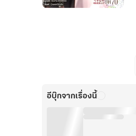
ย้อน
เวลา
มา
แต่งงาน
กับ
ชาย
ผู้ทรง
อำนาจ
ยุค
70
เล่ม
4
อีบุ๊กจากเรื่องนี้