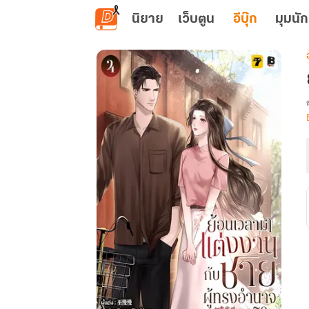
ข้ามไปยังเนื้อหาหลัก
นิยาย
เว็บตูน
อีบุ๊ก
มุมนัก
เ