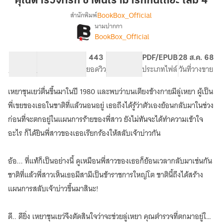
คุณตำรวจที่รัก ชาตินี้เรามารักกันเถอะ เล่ม 4
ชาติ
BookBox_Official
สำนักพิมพ์
นี้
นามปากกา
[จบ]
เรื่อง
เรา
BookBox_Official
คุณ
มา
ตำรวจ
รัก
48.02K
326
443
PG ทั่วไป
PDF/EPUB
28 ส.ค. 68
ที่รัก
กัน
จำนวนคำ
จำนวนหน้า (A5)
ยอดวิว
ระดับเนื้อหา
ประเภทไฟล์
วันที่วางขาย
ชาติ
เถอะ
นี้
เรา
เหยาชุนเยว่ตื่นขึ้นมาในปี 1980 และพบว่าบนเตียงข้างกายมีลู่เหยา ผู้เป็น
เล่ม
มา
4
พี่เขยของเธอในชาติที่แล้วนอนอยู่ เธอถึงได้รู้ว่าตัวเองย้อนกลับมาในช่วง
รัก
ก่อนที่จะตกอยู่ในแผนการร้ายของพี่สาว ยังไม่ทันจะได้ทำความเข้าใจ
กัน
เถอะ
อะไร ก็ได้ยินพี่สาวของเธอเรียกร้องให้สลับเจ้าบ่าวกัน
(132
ตอน
จบ)
อ้อ... ที่แท้ก็เป็นอย่างนี้ ดูเหมือนพี่สาวของเธอก็ย้อนเวลากลับมาเช่นกัน
ชาติที่แล้วพี่สาวเห็นเธอมีสามีเป็นข้าราชการใหญ่โต ชาตินี้ถึงได้สร้าง
แผนการสลับเจ้าบ่าวขึ้นมาสินะ!
ดี.. ดียิ่ง เหยาชุนเยว่จึงตัดสินใจว่าจะช่วยลู่เหยา คุณตำรวจที่ตกมาอยู่ใน