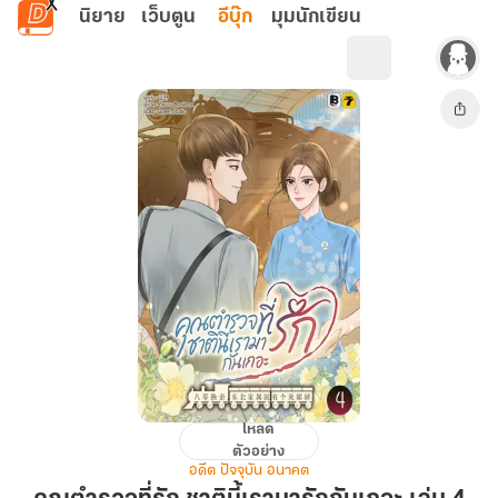
ข้ามไปยังเนื้อหาหลัก
นิยาย
เว็บตูน
อีบุ๊ก
มุมนักเขียน
โหลด
คุณ
ตัวอย่าง
ตำรวจ
อดีต ปัจจุบัน อนาคต
ที่รัก