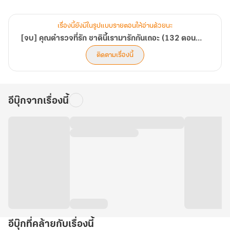
แผนการของพี่สาวเธอเหมือนกัน เธอจะวางแผนหนีจากครอบครัวที่เอา
เปรียบและพยายามขัดขวางความสุขของเธอให้ได้ คอยดูเถอะ!
เรื่องนี้ยังมีในรูปแบบรายตอนให้อ่านด้วยนะ
[จบ] คุณตำรวจที่รัก ชาตินี้เรามารักกันเถอะ (132 ตอนจบ)
ติดตามเรื่องนี้
อีบุ๊กจากเรื่องนี้
อีบุ๊กที่คล้ายกับเรื่องนี้