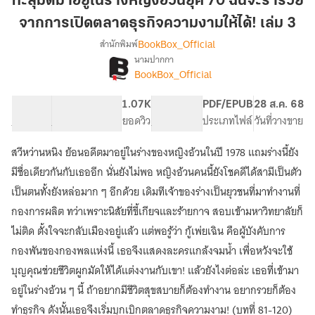
ทะลุมิติมาอยู่ในร่างหญิงอ้วนยุค 70 ฉันจะร่ำรวย
อยู่
จากการเปิดตลาดธุรกิจความงามให้ได้! เล่ม 3
ใน
BookBox_Official
สำนักพิมพ์
ร่าง
นามปากกา
หญิง
[จบ]
เรื่อง
BookBox_Official
อ้วน
ทะลุ
มิติ
ยุค
58.96K
348
1.07K
PG ทั่วไป
PDF/EPUB
28 ส.ค. 68
มา
70
จำนวนคำ
จำนวนหน้า (A5)
ยอดวิว
ระดับเนื้อหา
ประเภทไฟล์
วันที่วางขาย
อยู่
ฉัน
ใน
จะ
ร่าง
สวีหว่านหนิง ย้อนอดีตมาอยู่ในร่างของหญิงอ้วนในปี 1978 แถมร่างนี้ยัง
ร่ำรวย
หญิง
มีชื่อเดียวกันกับเธออีก นั่นยังไม่พอ หญิงอ้วนคนนี้ยังโชคดีได้สามีเป็นตัว
อ้วน
จาก
เป็นตนทั้งยังหล่อมาก ๆ อีกด้วย เดิมทีเจ้าของร่างเป็นยุวชนที่มาทำงานที่
ยุค
การ
70
กองการผลิต ทว่าเพราะนิสัยที่ขี้เกียจและร้ายกาจ สอบเข้ามหาวิทยาลัยก็
เปิด
ฉัน
ไม่ติด ตั้งใจจะกลับเมืองอยู่แล้ว แต่พอรู้ว่า กู้เพ่ยเฉิน คือผู้บังคับการ
ตลาด
จะ
ธุรกิจ
ร่ำรวย
กองพันของกองพลแห่งนี้ เธอจึงแสดงละครแกล้งจมน้ำ เพื่อหวังจะใช้
จาก
ความ
บุญคุณช่วยชีวิตผูกมัดให้ได้แต่งงานกับเขา! แล้วยังไงต่อล่ะ เธอที่เข้ามา
การ
งาม
อยู่ในร่างอ้วน ๆ นี้ ถ้าอยากมีชีวิตสุขสบายก็ต้องทำงาน อยากรวยก็ต้อง
เปิด
ให้
ตลาด
ทำธุรกิจ ดังนั้นเธอจึงเริ่มบุกเบิกตลาดธุรกิจความงาม! (บทที่ 81-120)