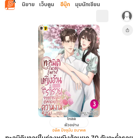
ข้ามไปยังเนื้อหาหลัก
นิยาย
เว็บตูน
อีบุ๊ก
มุมนักเขียน
โหลด
ทะลุ
ตัวอย่าง
มิติ
อดีต ปัจจุบัน อนาคต
มา