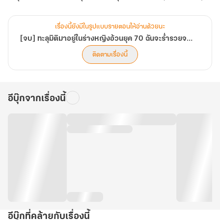
ได้!
ธุรกิจ
เล่ม
ความ
งาม
3
เรื่องนี้ยังมีในรูปแบบรายตอนให้อ่านด้วยนะ
ให้
[จบ] ทะลุมิติมาอยู่ในร่างหญิงอ้วนยุค 70 ฉันจะร่ำรวยจากการเปิดตลาดธุรกิจความงามให้ได้!
ได้!
ติดตามเรื่องนี้
อีบุ๊กจากเรื่องนี้
อีบุ๊กที่คล้ายกับเรื่องนี้