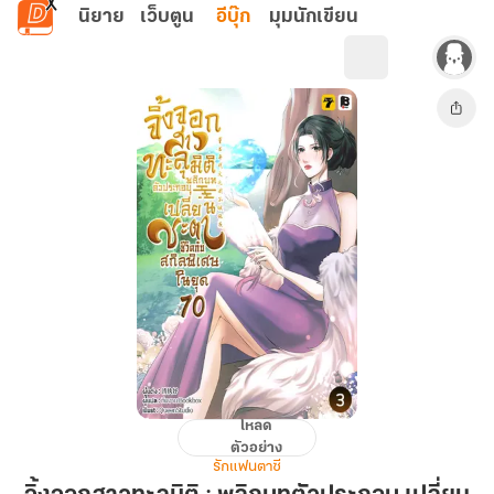
ข้ามไปยังเนื้อหาหลัก
นิยาย
เว็บตูน
อีบุ๊ก
มุมนักเขียน
โหลด
จิ้งจอก
ตัวอย่าง
สาว
รักแฟนตาซี
ทะลุ