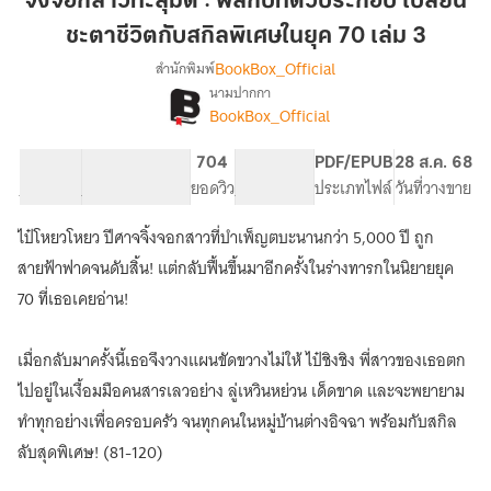
จิ้งจอกสาวทะลุมิติ : พลิกบทตัวประกอบ เปลี่ยน
มิติ
ชะตาชีวิตกับสกิลพิเศษในยุค 70 เล่ม 3
:
BookBox_Official
สำนักพิมพ์
พลิก
นามปากกา
บท
[จบ]
เรื่อง
BookBox_Official
ตัวประกอบ
จิ้งจอก
สาว
เปลี่ยน
74.27K
483
704
PG ทั่วไป
PDF/EPUB
28 ส.ค. 68
ทะลุ
ชะตา
จำนวนคำ
จำนวนหน้า (A5)
ยอดวิว
ระดับเนื้อหา
ประเภทไฟล์
วันที่วางขาย
มิติ
ชีวิต
:
กับ
พลิก
ไป๋โหยวโหยว ปีศาจจิ้งจอกสาวที่บำเพ็ญตบะนานกว่า 5,000 ปี ถูก
สกิล
บท
สายฟ้าฟาดจนดับสิ้น! แต่กลับฟื้นขึ้นมาอีกครั้งในร่างทารกในนิยายยุค
ตัวประกอบ
พิเศษ
70 ที่เธอเคยอ่าน!
เปลี่ยน
ใน
ชะตา
ยุค
ชีวิต
เมื่อกลับมาครั้งนี้เธอจึงวางแผนขัดขวางไม่ให้ ไป๋ชิงชิง พี่สาวของเธอตก
70
กับ
เล่ม
สกิล
ไปอยู่ในเงื้อมมือคนสารเลวอย่าง ลู่เหวินหย่วน เด็ดขาด และจะพยายาม
พิเศษ
3
ทำทุกอย่างเพื่อครอบครัว จนทุกคนในหมู่บ้านต่างอิจฉา พร้อมกับสกิล
ใน
ลับสุดพิเศษ! (81-120)
ยุค
70