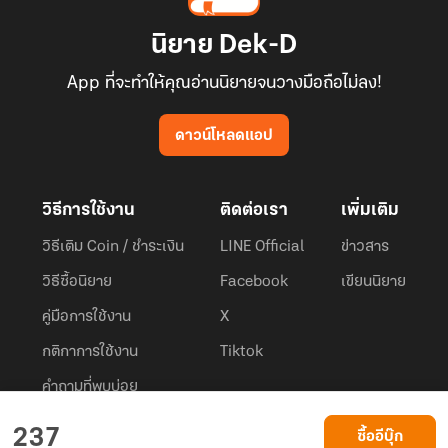
นิยาย Dek-D
App ที่จะทำให้คุณอ่านนิยายจนวางมือถือไม่ลง!
ดาวน์โหลดแอป
วิธีการใช้งาน
ติดต่อเรา
เพิ่มเติม
วิธีเติม Coin / ชำระเงิน
LINE Official
ข่าวสาร
วิธีซื้อนิยาย
Facebook
เขียนนิยาย
คู่มือการใช้งาน
X
กติกาการใช้งาน
Tiktok
คำถามที่พบบ่อย
Dek-D.com ใช้คุกกี้เพื่อพัฒนาประสบการณ์ของ ผู้ใช้ให้ดียิ่งขึ้น
237
ซื้ออีบุ๊ก
ยอมรับ