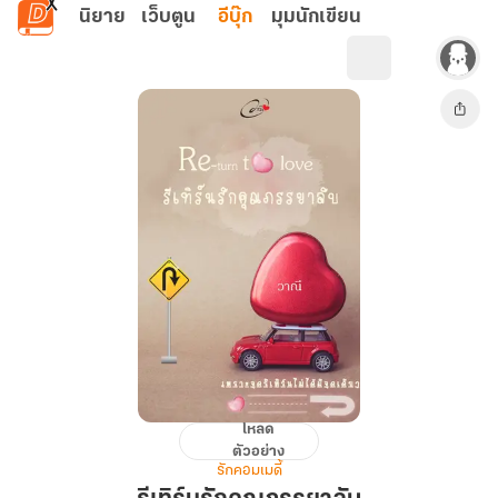
ข้ามไปยังเนื้อหาหลัก
นิยาย
เว็บตูน
อีบุ๊ก
มุมนักเขียน
โหลด
รี
ตัวอย่าง
เทิร์
รักคอมเมดี้
นรัก