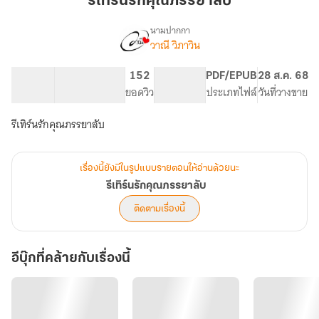
รีเทิร์นรักคุณภรรยาลับ
คุณ
ภรรยา
นามปากกา
วาณี วิภาวิน
เรื่อง
ลับ
รี
เทิร์
116.88K
472
152
PG ทั่วไป
PDF/EPUB
28 ส.ค. 68
นรัก
จำนวนคำ
จำนวนหน้า (A5)
ยอดวิว
ระดับเนื้อหา
ประเภทไฟล์
วันที่วางขาย
คุณ
ภรรยา
รีเทิร์นรักคุณภรรยาลับ
ลับ
เรื่องนี้ยังมีในรูปแบบรายตอนให้อ่านด้วยนะ
รีเทิร์นรักคุณภรรยาลับ
ติดตามเรื่องนี้
อีบุ๊กที่คล้ายกับเรื่องนี้