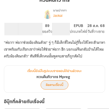
หวนคืนทิวากร
นามปากกา
Jaokai
เรื่อง
หวน
คืน
46.19K
266
89
PG ทั่วไป
EPUB
28 ส.ค. 68
ทิวากร
จำนวนคำ
จำนวนหน้า (A5)
ยอดวิว
ระดับเนื้อหา
ประเภทไฟล์
วันที่วางขาย
Mpreg
"พ่อวา! พ่อวาช่วยน้องติณด้วย" จู่ ๆ ก็มีเด็กที่ไหนไม่รู้ร้้องไห้โทรเข้ามาหา
เขาพร้อมกับเรียกเขาว่าพ่อให้ช่วย"พ่อวา ฮึก บอกแม่จีนกลับบ้านได้ไหม
ครับน้องติณกลัว" ทันทีที่เด็กคนนั้นพูดจบสายก็ถูกตัดไป
เรื่องนี้ยังมีในรูปแบบรายตอนให้อ่านด้วยนะ
หวนคืนทิวากร Mpreg
ติดตามเรื่องนี้
อีบุ๊กที่คล้ายกับเรื่องนี้