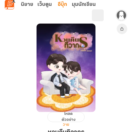
ข้ามไปยังเนื้อหาหลัก
นิยาย
เว็บตูน
อีบุ๊ก
มุมนักเขียน
โหลด
หวน
ตัวอย่าง
คืน
วาย
ทิวากร