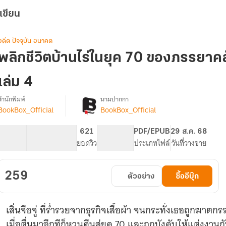
เขียน
อดีต ปัจจุบัน อนาคต
พลิกชีวิตบ้านไร่ในยุค 70 ของภรรยาคลั
เล่ม 4
สำนักพิมพ์
นามปากกา
BookBox_Official
BookBox_Official
[จบ]
รื่อง
พลิก
ชีวิต
62.9K
416
621
PG ทั่วไป
PDF/EPUB
29 ส.ค. 68
บ้านไร่
จำนวนคำ
จำนวนหน้า (A5)
ยอดวิว
ระดับเนื้อหา
ประเภทไฟล์
วันที่วางขาย
ใน
ยุค
70
259
ตัวอย่าง
ซื้ออีบุ๊ก
ของ
ภรรยา
คลั่ง
เสิ่นจือจู่ ที่ร่ำรวยจากธุรกิจเสื้อผ้า จนกระทั่งเธอถูกฆาตกร
รัก
กับ
เมื่อตื่นมาอีกทีก็หวนคืนสู่ยุค 70 และถูกบังคับให้แต่งงาน