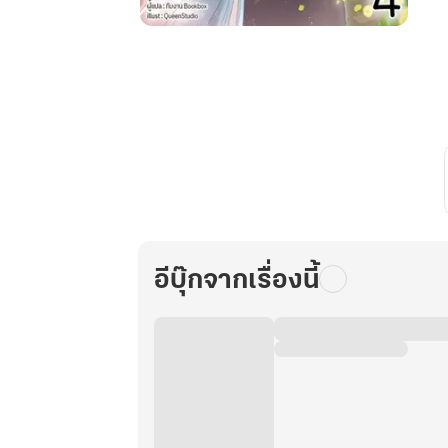
พลิก
ชีวิต
บ้านไร่
ใน
ยุค
70
ของ
ภรรยา
คลั่ง
รัก
กับ
อีบุ๊กจากเรื่องนี้
สามี
สาย
เปย์
เล่ม
4