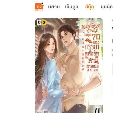
ข้ามไปยังเนื้อหาหลัก
นิยาย
เว็บตูน
อีบุ๊ก
มุมนัก
เ