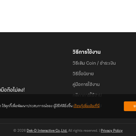
วิธีการใช้งาน
วิธีเติม Coin / ชำระเงิน
วิธีซื้อนิยาย
คู่มือการใช้งาน
มือถือไม่ลง!
กติกาการใช้งาน
้คุกกี้เพื่อพัฒนาประสบการณ์ของ ผู้ใช้ให้ดียิ่งขึ้น
เรียนรู้เพิ่มเติมที่นี่
ย
คำถามที่พบบ่อย
© 2026
Dek-D Interactive Co.,Ltd.
All rights reserved. |
Privacy Policy