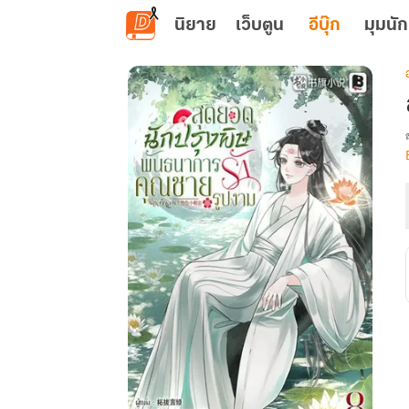
ข้ามไปยังเนื้อหาหลัก
นิยาย
เว็บตูน
อีบุ๊ก
มุมนัก
เ