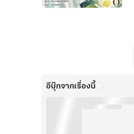
สุด
ยอด
นัก
ปรุง
พิษ
พันธนาการ
รัก
คุณชาย
รูป
งาม
เล่ม
อีบุ๊กจากเรื่องนี้
8