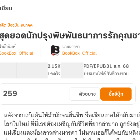
เขียน
อดีต ปัจจุบัน อนาคต
สุดยอดนักปรุงพิษพันธนาการรักคุณชา
สำนักพิมพ์
นามปากกา
BookBox_Official
BookBox_Official
[จบ]
รื่อง
สุด
ยอด
62.18K
344
2.15K
PG ทั่วไป
PDF/EPUB
31 ส.ค. 68
นัก
จำนวนคำ
จำนวนหน้า (A5)
ยอดวิว
ระดับเนื้อหา
ประเภทไฟล์
วันที่วางขาย
ปรุง
พิษ
พันธนาการ
259
ตัวอย่าง
ซื้ออีบุ๊ก
รัก
คุณชาย
รูป
หลังจากแก้แค้นให้สำนักจนสิ้นชีพ จื่อเชียนเกอได้กลับมาเกิดใหม่ในร่างของเด็กหญิงตัวน้อยใน
งาม
โลกใบใหม่ ที่นี่เธอต้องเผชิญกับชีวิตที่ยากลำบาก ถูกขังอ
แม่เลี้ยงและน้องสาวต่างมารดา ไม่นานเธอก็ได้พบกับหลิงอ