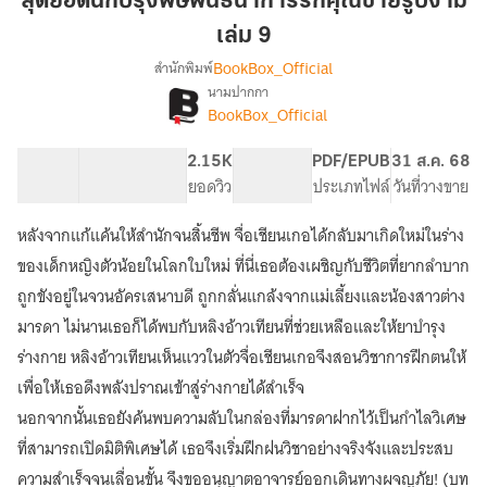
สุดยอดนักปรุงพิษพันธนาการรักคุณชายรูปงาม
ปรุง
เล่ม 9
พิษ
BookBox_Official
สำนักพิมพ์
พันธนาการ
นามปากกา
รัก
[จบ]
เรื่อง
BookBox_Official
คุณชาย
สุด
ยอด
รูป
61.83K
347
2.15K
PG ทั่วไป
PDF/EPUB
31 ส.ค. 68
นัก
งาม
จำนวนคำ
จำนวนหน้า (A5)
ยอดวิว
ระดับเนื้อหา
ประเภทไฟล์
วันที่วางขาย
ปรุง
เล่ม
พิษ
9
พันธนาการ
หลังจากแก้แค้นให้สำนักจนสิ้นชีพ จื่อเชียนเกอได้กลับมาเกิดใหม่ในร่าง
รัก
ของเด็กหญิงตัวน้อยในโลกใบใหม่ ที่นี่เธอต้องเผชิญกับชีวิตที่ยากลำบาก
คุณชาย
ถูกขังอยู่ในจวนอัครเสนาบดี ถูกกลั่นแกล้งจากแม่เลี้ยงและน้องสาวต่าง
รูป
งาม
มารดา ไม่นานเธอก็ได้พบกับหลิงอ้าวเทียนที่ช่วยเหลือและให้ยาบำรุง
ร่างกาย หลิงอ้าวเทียนเห็นแววในตัวจื่อเชียนเกอจึงสอนวิชาการฝึกตนให้
เพื่อให้เธอดึงพลังปราณเข้าสู่ร่างกายได้สำเร็จ
นอกจากนั้นเธอยังค้นพบความลับในกล่องที่มารดาฝากไว้เป็นกำไลวิเศษ
ที่สามารถเปิดมิติพิเศษได้ เธอจึงเริ่มฝึกฝนวิชาอย่างจริงจังและประสบ
ความสำเร็จจนเลื่อนขั้น จึงขออนุญาตอาจารย์ออกเดินทางผจญภัย! (บท