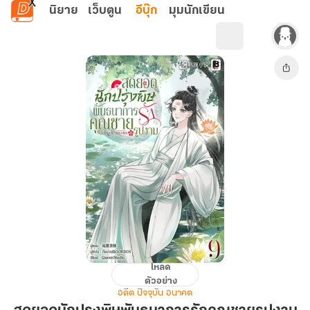
ข้ามไปยังเนื้อหาหลัก
นิยาย
เว็บตูน
อีบุ๊ก
มุมนักเขียน
โหลด
สุด
ตัวอย่าง
ยอด
อดีต ปัจจุบัน อนาคต
นัก